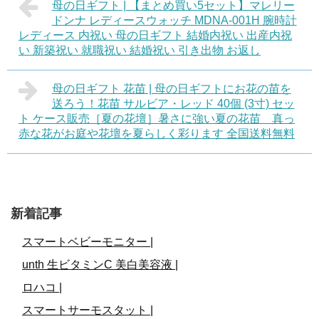
母の日ギフト | 【まとめ買い5セット】マレリー
ドンナ レディースウォッチ MDNA-001H 腕時計
レディース 内祝い 母の日ギフト 結婚内祝い 出産内祝
い 新築祝い 就職祝い 結婚祝い 引き出物 お返し
母の日ギフト 花苗 | 母の日ギフトにお花の苗を
送ろう！花苗 サルビア・レッド 40個 (3寸) セッ
ト ケース販売［夏の花壇］暑さに強い夏の花苗 真っ
赤な花がお庭や花壇を夏らしく彩ります 全国送料無料
新着記事
スマートベビーモニター |
unth 生ビタミンC 美白美容液 |
ロハコ |
スマートサーモスタット |