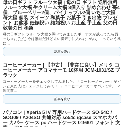
母の日ギフト フルーツ大福 | 母の日 ギフト 送料無料
フルーツ大福 生クリーム大福 8個入り 詰め合わせ 苺4
個、ブルーベリー2個、パイナップル2個 いちご大福
苺大福 個装 スイーツ 和菓子 お菓子 引き出物 プレゼ
ント お歳暮 妊娠祝い 結婚祝い お土産 手土産 父の日
敬老の日 和楽
母の日ギフト フルーツ大福を調べてみましたボーナスが残ってたら買
っちゃお(^_^;) 今は無理だけど近い将来手に入れたいねぇ… っていう風
に...
記事を読む
コーヒーメーカー | 【中古】【非常に良い】メリタ コ
ーヒーメーカー アロマサーモ 10杯用 JCM-1031/SZ ブ
ラック
コーヒーメーカーをチェックしてみました。「コーヒーメーカー」がピ
ンと来た人はチェックしてみて！ → コーヒーメーカーオバンです。 ２
週間前...
記事を読む
パソコン | Xperia 5 IV 専用ハードケース SO-54C /
SOG09 / A204SO 共通対応 so54c igcase スマホカバ
ー カバー ケース pc ハードケース 019401 フォント 文