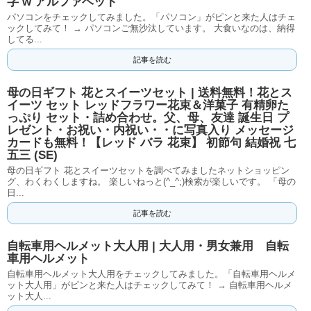
字 w アルファベット
パソコンをチェックしてみました。「パソコン」がピンと来た人はチェ
ックしてみて！ → パソコンご無沙汰しています。 大食いなのは、納得
してる...
記事を読む
母の日ギフト 花とスイーツセット | 送料無料！花とス
イーツ セット レッドフラワー花束＆洋菓子 有精卵た
っぷり セット・詰め合わせ。父、母、友達 誕生日 プ
レゼント・お祝い・内祝い・・に写真入り メッセージ
カードも無料！【レッド バラ 花束】 初節句 結婚祝 七
五三 (SE)
母の日ギフト 花とスイーツセットを調べてみましたネットショッピン
グ、わくわくしますね。 楽しいねっと(^_^;)検索が楽しいです。 「母の
日...
記事を読む
自転車用ヘルメット大人用 | 大人用・男女兼用 自転
車用ヘルメット
自転車用ヘルメット大人用をチェックしてみました。「自転車用ヘルメ
ット大人用」がピンと来た人はチェックしてみて！ → 自転車用ヘルメ
ット大人...