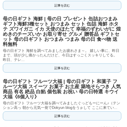
記事を読む
母の日ギフト 海鮮 | 母の日 プレゼント 缶詰おつまみ
ギフト海鮮3種セット おつまみ セット 缶詰 海鮮 ホタ
テ ズワイガニ イカ 天使のほたて 幸福のずわいがに 煌
めきのチーズいか お取り寄せ グルメ 贈答品 ギフトセ
ット 母の日ギフト おつまみ つまみ 母の日 食べ物 送
料無料
母の日ギフト 海鮮を調べてみましたお疲れさま～。 嬉しい事に、昨日
まで、頭が少し痛かったんだけど、今日はすっごくスッキリしてる。
昨日、テレ...
記事を読む
母の日ギフト フルーツ大福 | 母の日ギフト 和菓子 フ
ルーツ大福 スイーツ お菓子 お土産 築地そらつき 人気
商品 有名 絶品 白餡 個包装 お祝い 母の日特選 キウイ
大福《6個入り》
母の日ギフト フルーツ大福を調べてみましたぐっどもーにーん♪（テン
ション高っ 朝から元気一発でDokyun blogをうｐして ここに来てい...
記事を読む