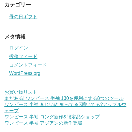
カテゴリー
母の日ギフト
メタ情報
ログイン
投稿フィード
コメントフィード
WordPress.org
お買い物リスト
まだある! ワンピース 半袖 130を便利にする8つのツール
ワンピース 半袖 きれいめ 知ってる?聴いてる?アップルウ
ェーブ
ワンピース 半袖 ロング新作&限定品ショップ
ワンピース 半袖 アジアンの新作登場