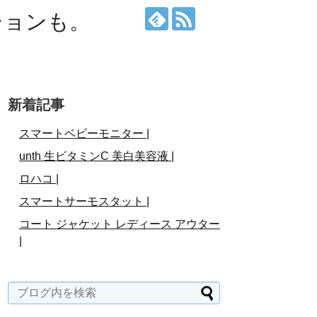
ションも。
新着記事
スマートベビーモニター |
unth 生ビタミンC 美白美容液 |
ロハコ |
スマートサーモスタット |
コート ジャケット レディース アウター
|