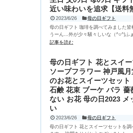
近い味わいを追求【送料
2023/6/26
母の日ギフト
母の日ギフト 珈琲を調べてみました皆様
うーん…外が少々騒々しいな（^○^)ふぁい
記事を読む
母の日ギフト 花とスイー
ソープフラワー 神戸風月堂
のお花とスイーツセット 
石鹸 花束 ブーケ バラ 薔
ない お花 母の日2023
い
2023/6/26
母の日ギフト
母の日ギフト 花とスイーツセットを