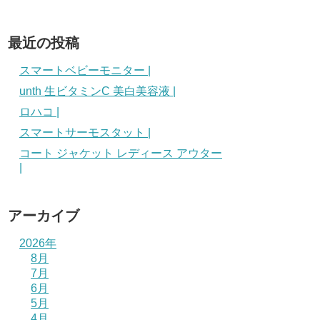
最近の投稿
スマートベビーモニター |
unth 生ビタミンC 美白美容液 |
ロハコ |
スマートサーモスタット |
コート ジャケット レディース アウター
|
アーカイブ
2026年
8月
7月
6月
5月
4月