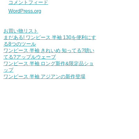
コメントフィード
WordPress.org
お買い物リスト
まだある! ワンピース 半袖 130を便利にす
る8つのツール
ワンピース 半袖 きれいめ 知ってる?聴い
てる?アップルウェーブ
ワンピース 半袖 ロング新作&限定品ショ
ップ
ワンピース 半袖 アジアンの新作登場