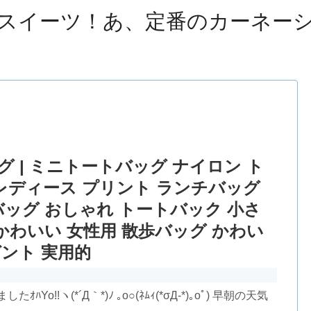
スイーツ！あ、定番のカーネー
 | ミニトートバッグ ナイロン ト
 レディース プリント ランチバッグ
バッグ おしゃれ トートバック 小さ
かわいい 女性用 散歩バッグ かわい
ゼント 実用的
!!ヽ(*´Д｀*)ﾉ ｡o○(ﾈﾑｨ(*σД-*)｡oﾟ) 早朝の天気