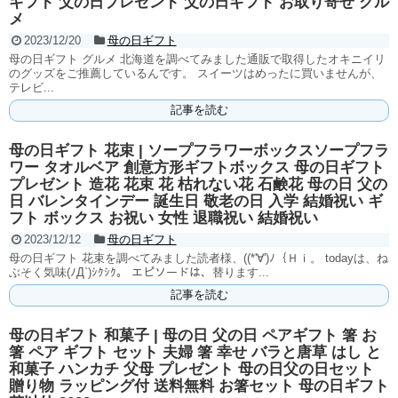
ギフト 父の日プレゼント 父の日ギフト お取り寄せ グル
メ
2023/12/20
母の日ギフト
母の日ギフト グルメ 北海道を調べてみました通販で取得したオキニイリ
のグッズをご推薦しているんです。 スイーツはめったに買いませんが、
テレビ...
記事を読む
母の日ギフト 花束 | ソープフラワーボックスソープフラ
ワー タオルベア 創意方形ギフトボックス 母の日ギフト
プレゼント 造花 花束 花 枯れない花 石鹸花 母の日 父の
日 バレンタインデー 誕生日 敬老の日 入学 結婚祝い ギ
フト ボックス お祝い 女性 退職祝い 結婚祝い
2023/12/12
母の日ギフト
母の日ギフト 花束を調べてみました読者様、((*'∀')ﾉ｛Ｈｉ。 todayは、ね
ぶそく気味(ﾉД`)ｼｸｼｸ。 エピソードは、替ります...
記事を読む
母の日ギフト 和菓子 | 母の日 父の日 ペアギフト 箸 お
箸 ペア ギフト セット 夫婦 箸 幸せ バラと唐草 はし と
和菓子 ハンカチ 父母 プレゼント 母の日父の日セット
贈り物 ラッピング付 送料無料 お箸セット 母の日ギフト