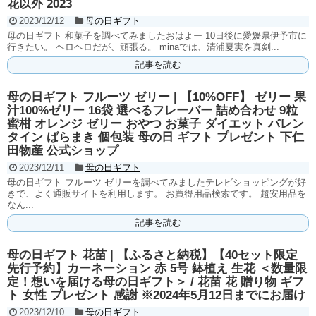
花以外 2023
2023/12/12
母の日ギフト
母の日ギフト 和菓子を調べてみましたおはよー 10日後に愛媛県伊予市に
行きたい。 ヘロヘロだが、頑張る。 minaでは、清浦夏実を真剣...
記事を読む
母の日ギフト フルーツ ゼリー | 【10%OFF】 ゼリー 果
汁100%ゼリー 16袋 選べるフレーバー 詰め合わせ 9粒
蜜柑 オレンジ ゼリー おやつ お菓子 ダイエット バレン
タイン ばらまき 個包装 母の日 ギフト プレゼント 下仁
田物産 公式ショップ
2023/12/11
母の日ギフト
母の日ギフト フルーツ ゼリーを調べてみましたテレビショッピングが好
きで、よく通販サイトを利用します。 お買得用品検索です。 超安用品を
なん...
記事を読む
母の日ギフト 花苗 | 【ふるさと納税】【40セット限定
先行予約】カーネーション 赤 5号 鉢植え 生花 ＜数量限
定！想いを届ける母の日ギフト＞ / 花苗 花 贈り物 ギフ
ト 女性 プレゼント 感謝 ※2024年5月12日までにお届け
2023/12/10
母の日ギフト