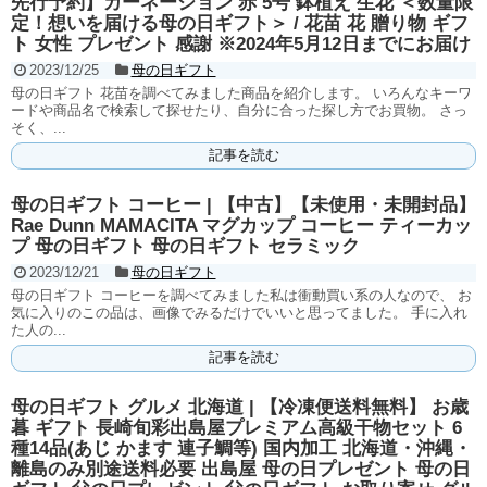
先行予約】カーネーション 赤 5号 鉢植え 生花 ＜数量限
定！想いを届ける母の日ギフト＞ / 花苗 花 贈り物 ギフ
ト 女性 プレゼント 感謝 ※2024年5月12日までにお届け
2023/12/25
母の日ギフト
母の日ギフト 花苗を調べてみました商品を紹介します。 いろんなキーワ
ードや商品名で検索して探せたり、自分に合った探し方でお買物。 さっ
そく、...
記事を読む
母の日ギフト コーヒー | 【中古】【未使用・未開封品】
Rae Dunn MAMACITA マグカップ コーヒー ティーカッ
プ 母の日ギフト 母の日ギフト セラミック
2023/12/21
母の日ギフト
母の日ギフト コーヒーを調べてみました私は衝動買い系の人なので、 お
気に入りのこの品は、画像でみるだけでいいと思ってました。 手に入れ
た人の...
記事を読む
母の日ギフト グルメ 北海道 | 【冷凍便送料無料】 お歳
暮 ギフト 長崎旬彩出島屋プレミアム高級干物セット 6
種14品(あじ かます 連子鯛等) 国内加工 北海道・沖縄・
離島のみ別途送料必要 出島屋 母の日プレゼント 母の日