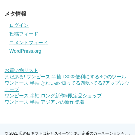
メタ情報
ログイン
投稿フィード
コメントフィード
WordPress.org
お買い物リスト
まだある! ワンピース 半袖 130を便利にする8つのツール
ワンピース 半袖 きれいめ 知ってる?聴いてる?アップルウ
ェーブ
ワンピース 半袖 ロング新作&限定品ショップ
ワンピース 半袖 アジアンの新作登場
© 2021
母の日ギフトは花とスイーツ！あ、定番のカーネーションも。
.