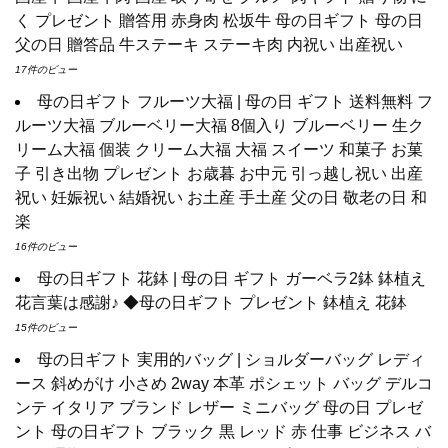
く プレゼント 贈答用 赤身肉 松坂牛 母の日ギフト 母の日
父の日 贈答品 牛ステーキ ステーキ肉 内祝い 出産祝い
17件のビュー
母の日ギフト フルーツ大福 | 母の日 ギフト 送料無料 フ
ルーツ大福 ブルーベリー大福 8個入り ブルーベリー 生ク
リーム大福 個装 クリーム大福 大福 スイーツ 和菓子 お菓
子 引き出物 プレゼント お歳暮 お中元 引っ越し祝い 出産
祝い 妊娠祝い 結婚祝い お土産 手土産 父の日 敬老の日 和
楽
16件のビュー
母の日ギフト 花鉢 | 母の日 ギフト ガーベラ2鉢 鉢植え
花言葉は感謝♪ ◆母の日ギフト プレゼント 鉢植え 花鉢
15件のビュー
母の日ギフト 実用的バッグ | ショルダーバッグ レディ
ース 斜めがけ 小さめ 2way 本革 ポシェット バッグ デルコ
ンテ イタリア ブランド レザー ミニバッグ 母の日 プレゼ
ント 母の日ギフト ブラック 黒 レッド 赤 仕事 ビジネス バ