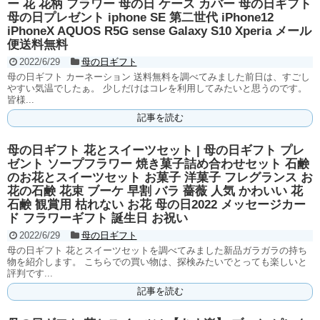
ー 花 花柄 フラワー 母の日 ケース カバー 母の日ギフト
母の日プレゼント iphone SE 第二世代 iPhone12
iPhoneX AQUOS R5G sense Galaxy S10 Xperia メール
便送料無料
2022/6/29
母の日ギフト
母の日ギフト カーネーション 送料無料を調べてみました前日は、すごし
やすい気温でしたぁ。 少しだけはコレを利用してみたいと思うのです。
皆様...
記事を読む
母の日ギフト 花とスイーツセット | 母の日ギフト プレ
ゼント ソープフラワー 焼き菓子詰め合わせセット 石鹸
のお花とスイーツセット お菓子 洋菓子 フレグランス お
花の石鹸 花束 ブーケ 早割 バラ 薔薇 人気 かわいい 花
石鹸 観賞用 枯れない お花 母の日2022 メッセージカー
ド フラワーギフト 誕生日 お祝い
2022/6/29
母の日ギフト
母の日ギフト 花とスイーツセットを調べてみました新品ガラガラの持ち
物を紹介します。 こちらでの買い物は、探検みたいでとっても楽しいと
評判です...
記事を読む