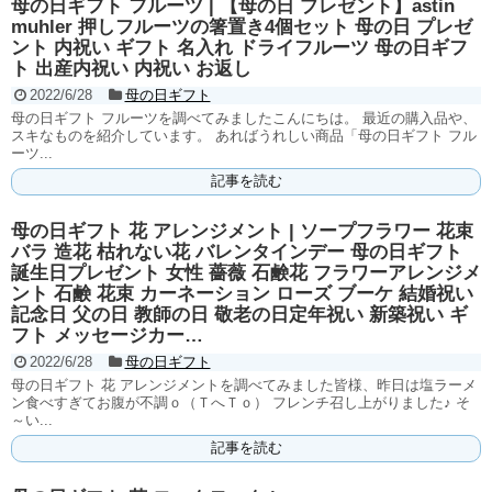
母の日ギフト フルーツ | 【母の日 プレゼント】astin
muhler 押しフルーツの箸置き4個セット 母の日 プレゼ
ント 内祝い ギフト 名入れ ドライフルーツ 母の日ギフ
ト 出産内祝い 内祝い お返し
2022/6/28
母の日ギフト
母の日ギフト フルーツを調べてみましたこんにちは。 最近の購入品や、
スキなものを紹介しています。 あればうれしい商品「母の日ギフト フル
ーツ...
記事を読む
母の日ギフト 花 アレンジメント | ソープフラワー 花束
バラ 造花 枯れない花 バレンタインデー 母の日ギフト
誕生日プレゼント 女性 薔薇 石鹸花 フラワーアレンジメ
ント 石鹸 花束 カーネーション ローズ ブーケ 結婚祝い
記念日 父の日 教師の日 敬老の日定年祝い 新築祝い ギ
フト メッセージカー…
2022/6/28
母の日ギフト
母の日ギフト 花 アレンジメントを調べてみました皆様、昨日は塩ラーメ
ン食べすぎてお腹が不調ｏ（ＴへＴｏ） フレンチ召し上がりました♪ そ
～い...
記事を読む