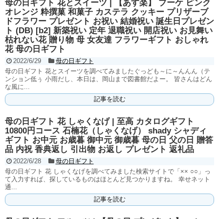
母の日ギフト 花とスイーツ | 【あす楽】 ブーケ ピンク
オレンジ 粋撰菓 和菓子 カステラ クッキー プリザーブ
ドフラワー プレゼント お祝い 結婚祝い 誕生日プレゼン
ト (DB) [b2] 新築祝い 定年 退職祝い 開店祝い お見舞い
枯れない花 贈り物 母 女友達 フラワーギフト おしゃれ
花 母の日ギフト
2022/6/29
母の日ギフト
母の日ギフト 花とスイーツを調べてみましたぐっども～に～んんん（テ
ンション低ぅ 小雨だし、本日は、岡山まで図書館だよー。 皆さんはどん
な風に...
記事を読む
母の日ギフト 花 しゃくなげ | 至高 カタログギフト
10800円コース 石楠花（しゃくなげ） shady シャディ
ギフト お中元 お歳暮 御中元 御歳暮 母の日 父の日 贈答
品 内祝 香典返し 引出物 お返し プレゼント 返礼品
2022/6/28
母の日ギフト
母の日ギフト 花 しゃくなげを調べてみました検索サイトで「×× ○○」っ
て入力すれば、探しているものはほとんど見つかりますね。 幸せネット
通...
記事を読む