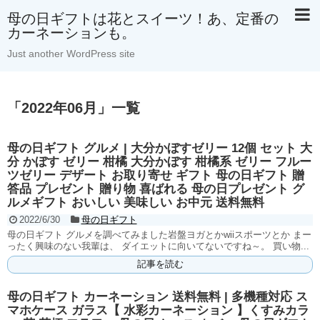
母の日ギフトは花とスイーツ！あ、定番の
カーネーションも。
Just another WordPress site
「
2022年06月
」
一覧
母の日ギフト グルメ | 大分かぼすゼリー 12個 セット 大
分 かぼす ゼリー 柑橘 大分かぼす 柑橘系 ゼリー フルー
ツゼリー デザート お取り寄せ ギフト 母の日ギフト 贈
答品 プレゼント 贈り物 喜ばれる 母の日プレゼント グ
ルメギフト おいしい 美味しい お中元 送料無料
2022/6/30
母の日ギフト
母の日ギフト グルメを調べてみました岩盤ヨガとかwiiスポーツとか まー
ったく興味のない我輩は、 ダイエットに向いてないですね～。 買い物...
記事を読む
母の日ギフト カーネーション 送料無料 | 多機種対応 ス
マホケース ガラス【 水彩カーネーション 】くすみカラ