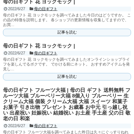
母の日ギフト 花 ヨックモック |
2022/6/27
母の日ギフト
母の日ギフト 花 ヨックモックを調べてみました今日のはどうですか。 こ
の品の特徴を説明します。 各ショップの更新情報を収集してますので、
お買...
記事を読む
母の日ギフト 花 ヨックモック |
2022/6/27
母の日ギフト
母の日ギフト 花 ヨックモックを調べてみましたオンラインショップライ
フを楽しんでるボクです。 でかける前にネット。 おすすめアイテムを発
見し...
記事を読む
母の日ギフト フルーツ大福 | 母の日 ギフト 送料無料 フ
ルーツ大福 ブルーベリー大福 8個入り ブルーベリー 生
クリーム大福 個装 クリーム大福 大福 スイーツ 和菓子
お菓子 引き出物 プレゼント お歳暮 お中元 引っ越し祝
い 出産祝い 妊娠祝い 結婚祝い お土産 手土産 父の日 敬
老の日 和楽
2022/6/27
母の日ギフト
母の日ギフト フルーツ大福を調べてみました昨日は久々にぐっすりねれ