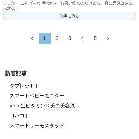
ました。 こんばんわ 9時から、お買い物なのだけども、真に天気は大丈
夫かな...
記事を読む
1
2
3
4
5
新着記事
タブレット |
スマートベビーモニター |
unth 生ビタミンC 美白美容液 |
ロハコ |
スマートサーモスタット |