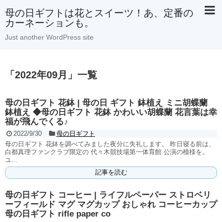
母の日ギフトは花とスイーツ！あ、定番の
カーネーションも。
Just another WordPress site
「
2022年09月
」
一覧
母の日ギフト 花鉢 | 母の日 ギフト 鉢植え ミニ胡蝶蘭
鉢植え ◆母の日ギフト 花鉢 かわいい胡蝶蘭 花言葉は幸
福が飛んでくる♪
2022/9/30
母の日ギフト
母の日ギフト 花鉢を調べてみました夜分に失礼します。 昨日寝る前は、
白都真理ファンクラブ限定の 代々木競技場第一体育館 公演の模様を。
ユ...
記事を読む
母の日ギフト コーヒー | ライフルペーパー ストロベリ
ーフィールド マグ マグカップ おしゃれ コーヒーカップ
母の日ギフト rifle paper co