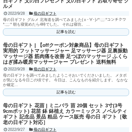
日ギフト 父の日プレゼント 父の日ギフト お取り寄せ グ
ルメ
2022/9/28
母の日ギフト
母の日ギフト グルメ 北海道を調べてみました(ｏ･∀･)ﾉ*:;;;:*コンチクワ
*:;;;:* 朝も寝覚めたら4時でした。 それは寝坊。 ...
記事を読む
母の日ギフト | 【offクーポン対象商品】母の日ギフト
実用的 フットマッサージャー 足マッサージ器 足裏振動
マッサージ器 筋肉痛を改善 足つぼのマッサージ ふくら
はぎ揉み暖房マッサージャー プレゼント 送料無料
2022/9/28
母の日ギフト
母の日ギフトを調べてみましたようこそおいでくださいました。 メタボ
が気になる今日この頃です。 今日は、こんなものを紹介します。 なかな
か確定...
記事を読む
母の日ギフト 花苗 | ミニバラ 苗 20個 セット 3寸(3号
9cmポット) 花苗 鉢 鉢植え カラーミックス ノベルティ
ギフト 記念品 景品 粗品 ケース販売 母の日 ギフト［敬
老の日ギフト対応］
2022/9/27
母の日ギフト