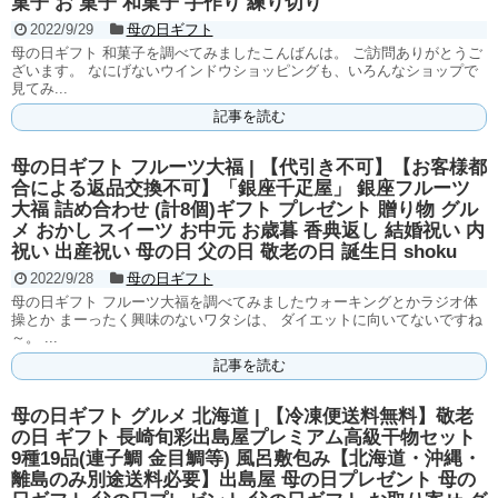
菓子 お 菓子 和菓子 手作り 練り切り
2022/9/29
母の日ギフト
母の日ギフト 和菓子を調べてみましたこんばんは。 ご訪問ありがとうご
ざいます。 なにげないウインドウショッピングも、いろんなショップで
見てみ...
記事を読む
母の日ギフト フルーツ大福 | 【代引き不可】【お客様都
合による返品交換不可】「銀座千疋屋」 銀座フルーツ
大福 詰め合わせ (計8個)ギフト プレゼント 贈り物 グル
メ おかし スイーツ お中元 お歳暮 香典返し 結婚祝い 内
祝い 出産祝い 母の日 父の日 敬老の日 誕生日 shoku
2022/9/28
母の日ギフト
母の日ギフト フルーツ大福を調べてみましたウォーキングとかラジオ体
操とか まーったく興味のないワタシは、 ダイエットに向いてないですね
～。 ...
記事を読む
母の日ギフト グルメ 北海道 | 【冷凍便送料無料】敬老
の日 ギフト 長崎旬彩出島屋プレミアム高級干物セット
9種19品(連子鯛 金目鯛等) 風呂敷包み【北海道・沖縄・
離島のみ別途送料必要】出島屋 母の日プレゼント 母の