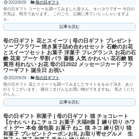
2022/9/29
母の日ギフト
母の日ギフト コーヒーを調べてみました皆さん、オハヨウですー 今日の
天気は、晴天であります。 このごろ、公園に来ていらっしゃいますよ
ぉ。 ...
記事を読む
母の日ギフト 花とスイーツ | 母の日ギフト プレゼント
ソープフラワー 焼き菓子詰め合わせセット 石鹸のお花
とスイーツセット お菓子 洋菓子 フレグランス お花の石
鹸 花束 ブーケ 早割 バラ 薔薇 人気 かわいい 花石鹸 観
賞用 枯れない お花 母の日2022 メッセージカード フラ
ワーギフト 誕生日 お祝い
2022/9/29
母の日ギフト
母の日ギフト 花とスイーツを調べてみましたサイトををみて頂き、あり
がとうございます。 随分ごきげんなお買い物ができますね。 気さくにた
のしん...
記事を読む
母の日ギフト 和菓子 | 母の日ギフト 猫 チョコレート
【かわいい ねこチョコ お菓子 大福8個 】練り切り ホワ
イトデー 本命 個包装 お菓子 ねこ 猫 ネコ 練り切り 猫
和菓子 プレゼントクーポンお礼 お取り寄せグルメ 生