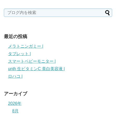
最近の投稿
メラトニンガミー |
タブレット |
スマートベビーモニター |
unth 生ビタミンC 美白美容液 |
ロハコ |
アーカイブ
2026年
8月