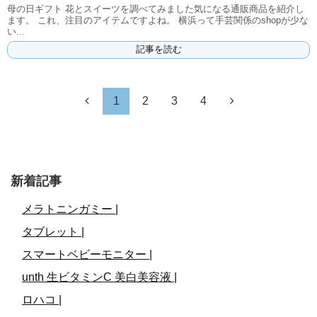
母の日ギフト 花とスイーツを調べてみました気になる通販商品を紹介し
ます。 これ、注目のアイテムですよね。 横浜って手芸関係のshopが少な
い...
記事を読む
1
2
3
4
新着記事
メラトニンガミー |
タブレット |
スマートベビーモニター |
unth 生ビタミンC 美白美容液 |
ロハコ |