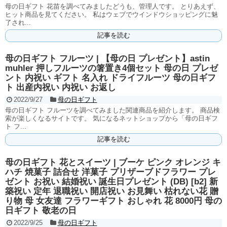
母の日ギフト 花苗を調べてみましたどうも、管理人です。 とりあえず、
ヒット商品を見てください。 私はウェブでウインドウショッピングに魅
了され...
記事を読む
母の日ギフト フルーツ | 【母の日 プレゼント】astin
muhler 押しフルーツの箸置き4個セット 母の日 プレゼ
ント 内祝い ギフト 名入れ ドライフルーツ 母の日ギフ
ト 出産内祝い 内祝い お返し
2022/9/27
母の日ギフト
母の日ギフト フルーツを調べてみました関連商品を紹介します。 商品検
索が楽しくなるサイトです。 気になるネットショップから「母の日ギフ
ト フ...
記事を読む
母の日ギフト 花とスイーツ | ブーケ ピンク オレンジ キ
ハチ 焼菓子 詰合せ 洋菓子 プリザーブドフラワー プレ
ゼント お祝い 結婚祝い 誕生日プレゼント (DB) [b2] 新
築祝い 定年 退職祝い 開店祝い お見舞い 枯れない花 贈
り物 母 女友達 フラワーギフト おしゃれ 花 8000円 母の
日ギフト 敬老の日
2022/9/25
母の日ギフト