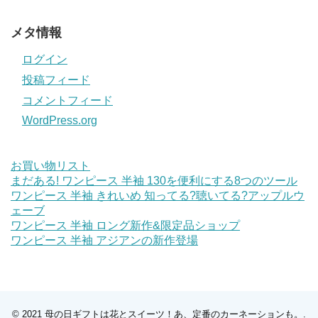
メタ情報
ログイン
投稿フィード
コメントフィード
WordPress.org
お買い物リスト
まだある! ワンピース 半袖 130を便利にする8つのツール
ワンピース 半袖 きれいめ 知ってる?聴いてる?アップルウ
ェーブ
ワンピース 半袖 ロング新作&限定品ショップ
ワンピース 半袖 アジアンの新作登場
© 2021
母の日ギフトは花とスイーツ！あ、定番のカーネーションも。
.