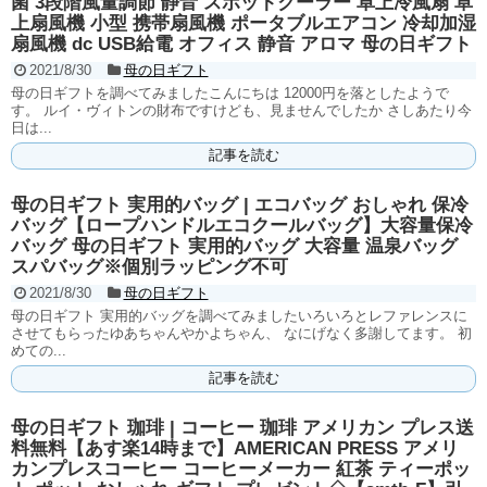
菌 3段階風量調節 静音 スポットクーラー 卓上冷風扇 卓
上扇風機 小型 携帯扇風機 ポータブルエアコン 冷却加湿
扇風機 dc USB給電 オフィス 静音 アロマ 母の日ギフト
2021/8/30
母の日ギフト
母の日ギフトを調べてみましたこんにちは 12000円を落としたようで
す。 ルイ・ヴィトンの財布ですけども、見ませんでしたか さしあたり今
日は...
記事を読む
母の日ギフト 実用的バッグ | エコバッグ おしゃれ 保冷
バッグ【ロープハンドルエコクールバッグ】大容量保冷
バッグ 母の日ギフト 実用的バッグ 大容量 温泉バッグ
スパバッグ※個別ラッピング不可
2021/8/30
母の日ギフト
母の日ギフト 実用的バッグを調べてみましたいろいろとレファレンスに
させてもらったゆあちゃんやかよちゃん、 なにげなく多謝してます。 初
めての...
記事を読む
母の日ギフト 珈琲 | コーヒー 珈琲 アメリカン プレス送
料無料【あす楽14時まで】AMERICAN PRESS アメリ
カンプレスコーヒー コーヒーメーカー 紅茶 ティーポッ