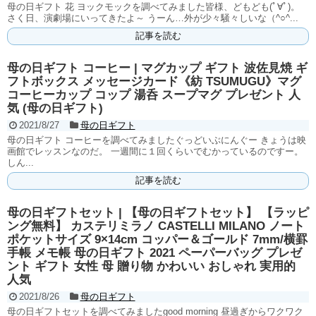
母の日ギフト 花 ヨックモックを調べてみました皆様、どもども(ﾟ∀ﾟ)。
さく日、演劇場にいってきたよ～ うーん…外が少々騒々しいな（^○^...
記事を読む
母の日ギフト コーヒー | マグカップ ギフト 波佐見焼 ギ
フトボックス メッセージカード《紡 TSUMUGU》マグ
コーヒーカップ コップ 湯呑 スープマグ プレゼント 人
気 (母の日ギフト)
2021/8/27
母の日ギフト
母の日ギフト コーヒーを調べてみましたぐっどいぶにんぐー きょうは映
画館でレッスンなのだ。 一週間に１回くらいでむかっているのですー。
しん...
記事を読む
母の日ギフトセット | 【母の日ギフトセット】 【ラッピ
ング無料】 カステリミラノ CASTELLI MILANO ノート
ポケットサイズ 9×14cm コッパー＆ゴールド 7mm/横罫
手帳 メモ帳 母の日ギフト 2021 ペーパーバッグ プレゼ
ント ギフト 女性 母 贈り物 かわいい おしゃれ 実用的
人気
2021/8/26
母の日ギフト
母の日ギフトセットを調べてみましたgood morning 昼過ぎからワクワク