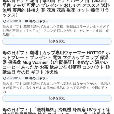
母の日ギフト 花苗 | 母の日 ギフト ハーブ 苗（2022年
早割 ミモザ 可愛い プレゼント おしゃれ オススメ 送料
無料 実用的 鉢植え 花 花束 花苗 生花 セット 義母 リラ
ックス）
2021/8/31
母の日ギフト
母の日ギフト 花苗を調べてみました皆様、昨日は塩ラーメン食べすぎて
お腹が不調ｏ（ＴへＴｏ） フレンチ召し上がりました♪ そ～いえば、食
品衛生...
記事を読む
母の日ギフト 珈琲 | カップ専用ウォーマー HOTTOP ホ
ットプレート プレゼント 電気 マグカップ コップ 保温
器 保温盆 Mug Warmer【1年間保証】冷めない 温かい
コーヒー あったか お茶 飲みごろ ◎薄型 コンパクト ◎
誕生日 母の日 ギフト 冷え性
2021/8/30
母の日ギフト
母の日ギフト 珈琲を調べてみました何も変わりはなかったかい。 風邪ひ
きが流行っているやうだよ ぬるめの風呂に入って気分良く. 今日のＦＸ
の...
記事を読む
母の日ギフト | 「送料無料」冷風機 冷風扇 UVライト除