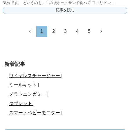
気分です。 というのも、この後ホットサンド食べて フィリピン...
記事を読む
1
2
3
4
5
新着記事
ワイヤレスチャージャー |
ミールキット |
メラトニンガミー |
タブレット |
スマートベビーモニター |