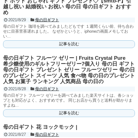
ト ポット おしゃれ ギフト プレゼント◇【smtb-F】引
越し祝い 結婚祝い お祝い 母の日 母の日ギフト おすす
め
2021/8/29
母の日ギフト
母の日ギフト 珈琲を調べてみましたどもです １週間くらい前、待ち合わ
せに目茶苦茶遅れました。 なぜかというと、iphoneの画面メモしてお
い...
記事を読む
母の日ギフト フルーツ ゼリー | Fruits Crystal Pure
希少糖使用のギルトフリーゼリー7個入り 母の日 ギフト
母の日ギフト プレゼント ゼリー フルーツゼリー 母の日
のプレゼント スイーツ 人気 食べ物 母の日のプレゼント
人気 お菓子 ランキング 人気商品 母の日の
2021/8/28
母の日ギフト
母の日ギフト フルーツ ゼリーを調べてみました楽天サイトは、各ショッ
プとも対応がよく、おすすめです。 同じお店から買うと送料が助かりま
すよね...
記事を読む
母の日ギフト 花 ヨックモック |
2021/8/27
母の日ギフト