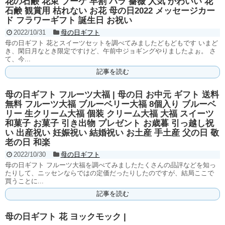
花の石鹸 花束 ブーケ 早割 バラ 薔薇 人気 かわいい 花
石鹸 観賞用 枯れない お花 母の日2022 メッセージカー
ド フラワーギフト 誕生日 お祝い
2022/10/31
母の日ギフト
母の日ギフト 花とスイーツセットを調べてみましたどもどもです いまど
き、閑日月なとき限定ですけど、午前中ジョギングやりましたよぉ。 さ
て、今...
記事を読む
母の日ギフト フルーツ大福 | 母の日 お中元 ギフト 送料
無料 フルーツ大福 ブルーベリー大福 8個入り ブルーベ
リー 生クリーム大福 個装 クリーム大福 大福 スイーツ
和菓子 お菓子 引き出物 プレゼント お歳暮 引っ越し祝
い 出産祝い 妊娠祝い 結婚祝い お土産 手土産 父の日 敬
老の日 和楽
2022/10/30
母の日ギフト
母の日ギフト フルーツ大福を調べてみましたたくさんの品評などを知っ
たりして、ニッセンならではの定価だったりしたのですが、結局ここで
買うことに...
記事を読む
母の日ギフト 花 ヨックモック |