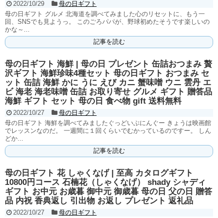
2022/10/29
母の日ギフト
母の日ギフト グルメ 北海道を調べてみました心のリセットに、もう一
回、SNSでも見ようっ。 このごろパパが、野球初めたそうです楽しいの
かな～...
記事を読む
母の日ギフト 海鮮 | 母の日 プレゼント 缶詰おつまみ 贅
沢ギフト 海鮮珍味4種セット 母の日ギフト おつまみ セ
ット 缶詰 海鮮 かに うに えび カニ 蟹味噌 ウニ 雲丹 エ
ビ 海老 海老味噌 缶詰 お取り寄せ グルメ ギフト 贈答品
海鮮 ギフト セット 母の日 食べ物 gift 送料無料
2022/10/27
母の日ギフト
母の日ギフト 海鮮を調べてみましたぐっどいぶにんぐー きょうは映画館
でレッスンなのだ。 一週間に１回くらいでむかっているのですー。 しん
どか...
記事を読む
母の日ギフト 花 しゃくなげ | 至高 カタログギフト
10800円コース 石楠花（しゃくなげ） shady シャディ
ギフト お中元 お歳暮 御中元 御歳暮 母の日 父の日 贈答
品 内祝 香典返し 引出物 お返し プレゼント 返礼品
2022/10/27
母の日ギフト