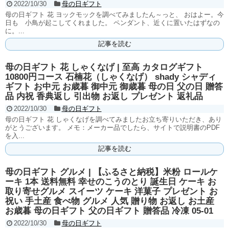
2022/10/30
母の日ギフト
母の日ギフト 花 ヨックモックを調べてみましたん～っと、 おはよー。今
日も 小鳥が起こしてくれました。 ペンダント、近くに置いたはずなの
に。...
記事を読む
母の日ギフト 花 しゃくなげ | 至高 カタログギフト
10800円コース 石楠花（しゃくなげ） shady シャディ
ギフト お中元 お歳暮 御中元 御歳暮 母の日 父の日 贈答
品 内祝 香典返し 引出物 お返し プレゼント 返礼品
2022/10/30
母の日ギフト
母の日ギフト 花 しゃくなげを調べてみましたお立ち寄りいただき、あり
がとうございます。 メモ：メーカー品でしたら、サイトで説明書のPDF
を入...
記事を読む
母の日ギフト グルメ | 【ふるさと納税】米粉 ロールケ
ーキ 1本 送料無料 幸せのこうのとり 誕生日 ケーキ お
取り寄せグルメ スイーツ ケーキ 洋菓子 プレゼント お
祝い 手土産 食べ物 グルメ 人気 贈り物 お返し お土産
お歳暮 母の日ギフト 父の日ギフト 贈答品 冷凍 05-01
2022/10/30
母の日ギフト