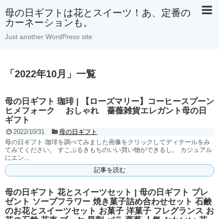
母の日ギフトは花とスイーツ！あ、定番の
カーネーションも。
Just another WordPress site
「
2022年10月
」
一覧
母の日ギフト 珈琲 | 【ローズマリー】コーヒースプーン
ヒメフォーク おしゃれ 薔薇雑貨エレガント母の日
ギフト
2022/10/31
母の日ギフト
母の日ギフト 珈琲を調べてみました画像をクリックしてディテールをみ
てみてください。 すこぶるきもちのいい買い物ができるし。 カジュアル
にエン...
記事を読む
母の日ギフト 花とスイーツセット | 母の日ギフト プレ
ゼント ソープフラワー 焼き菓子詰め合わせセット 石鹸
のお花とスイーツセット お菓子 洋菓子 フレグランス お