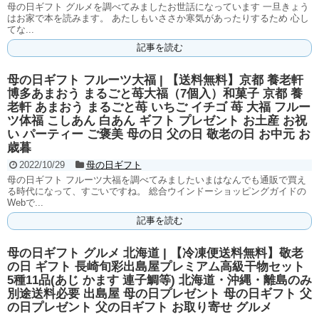
母の日ギフト グルメを調べてみましたお世話になっています 一旦きょう
はお家で本を読みます。 あたしもいささか寒気があったりするため 心し
てな...
記事を読む
母の日ギフト フルーツ大福 | 【送料無料】京都 養老軒
博多あまおう まるごと苺大福（7個入）和菓子 京都 養
老軒 あまおう まるごと苺 いちご イチゴ 苺 大福 フルー
ツ体福 こしあん 白あん ギフト プレゼント お土産 お祝
い パーティー ご褒美 母の日 父の日 敬老の日 お中元 お
歳暮
2022/10/29
母の日ギフト
母の日ギフト フルーツ大福を調べてみましたいまはなんでも通販で買え
る時代になって、すごいですね。 総合ウインドーショッピングガイドの
Webで...
記事を読む
母の日ギフト グルメ 北海道 | 【冷凍便送料無料】敬老
の日 ギフト 長崎旬彩出島屋プレミアム高級干物セット
5種11品(あじ かます 連子鯛等) 北海道・沖縄・離島のみ
別途送料必要 出島屋 母の日プレゼント 母の日ギフト 父
の日プレゼント 父の日ギフト お取り寄せ グルメ