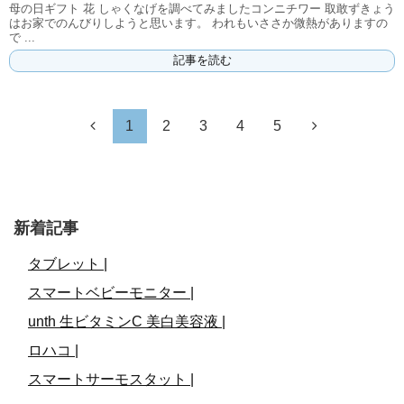
母の日ギフト 花 しゃくなげを調べてみましたコンニチワー 取敢ずきょう
はお家でのんびりしようと思います。 われもいささか微熱がありますの
で ...
記事を読む
1
2
3
4
5
新着記事
タブレット |
スマートベビーモニター |
unth 生ビタミンC 美白美容液 |
ロハコ |
スマートサーモスタット |