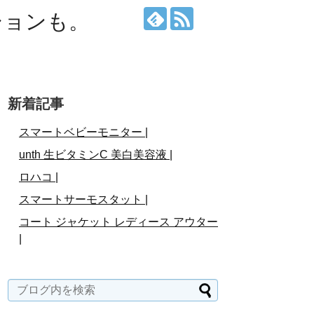
ションも。
新着記事
スマートベビーモニター |
unth 生ビタミンC 美白美容液 |
ロハコ |
スマートサーモスタット |
コート ジャケット レディース アウター
|