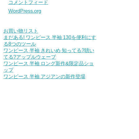
コメントフィード
WordPress.org
お買い物リスト
まだある! ワンピース 半袖 130を便利にす
る8つのツール
ワンピース 半袖 きれいめ 知ってる?聴い
てる?アップルウェーブ
ワンピース 半袖 ロング新作&限定品ショ
ップ
ワンピース 半袖 アジアンの新作登場