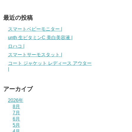
最近の投稿
スマートベビーモニター |
unth 生ビタミンC 美白美容液 |
ロハコ |
スマートサーモスタット |
コート ジャケット レディース アウター
|
アーカイブ
2026年
8月
7月
6月
5月
4月