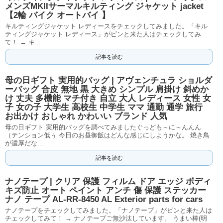
メンズMKIIサーマルキルティング ジャケット jacket
【2輪 バイク オートバイ 】
キルティングジャケット レディースをチェックしてみました。「キル
ティングジャケット レディース」がピンと来た人はチェックしてみ
て！ → キ...
記事を読む
母の日ギフト 実用的バッグ | アヴェンチュラ ショルダ
ーバッグ 合皮 無地 黒 大きめ シンプル 肩掛け 斜めか
け 丈夫 多機能 マチ付き 自立 大人 レディース 女性 女
子 女の子 大学生 高校生 中学生 ママ 通勤 通学 旅行
お出かけ おしゃれ かわいい ブランド 人気
母の日ギフト 実用的バッグを調べてみましたぐっども～に～んんん
（テンション低ぅ 今日のお昼御飯はどんな感じにしようかな。 焼き鳥
が濃厚だな...
記事を読む
ナノテープ | クリア 保護 フィルム ドア エッジ ボディ
キズ防止 オート ペイント アンチ 傷 保護 ステッカー
ナノ テープ AL-RR-8450 AL Exterior parts for cars
ナノテープをチェックしてみました。「ナノテープ」がピンと来た人は
チェックしてみて！ → ナノテープご無沙汰しています。 うまい棒(明