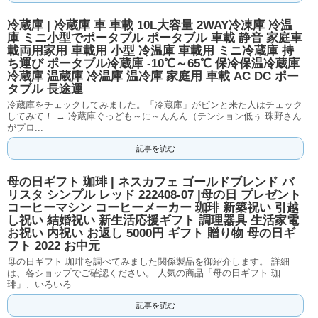
冷蔵庫 | 冷蔵庫 車 車載 10L大容量 2WAY冷凍庫 冷温
庫 ミニ小型でポータブル ポータブル 車載 静音 家庭車
載両用家用 車載用 小型 冷温庫 車載用 ミニ冷蔵庫 持
ち運び ポータブル冷蔵庫 -10℃～65℃ 保冷保温冷蔵庫
冷蔵庫 温蔵庫 冷温庫 温冷庫 家庭用 車載 AC DC ポー
タブル 長途運
冷蔵庫をチェックしてみました。「冷蔵庫」がピンと来た人はチェック
してみて！ → 冷蔵庫ぐっども～に～んんん（テンション低ぅ 珠野さん
がプロ...
記事を読む
母の日ギフト 珈琲 | ネスカフェ ゴールドブレンド バ
リスタ シンプル レッド 222408-07 |母の日 プレゼント
コーヒーマシン コーヒーメーカー 珈琲 新築祝い 引越
し祝い 結婚祝い 新生活応援ギフト 調理器具 生活家電
お祝い 内祝い お返し 5000円 ギフト 贈り物 母の日ギ
フト 2022 お中元
母の日ギフト 珈琲を調べてみました関係製品を御紹介します。 詳細
は、各ショップでご確認ください。 人気の商品「母の日ギフト 珈
琲」、いろいろ...
記事を読む