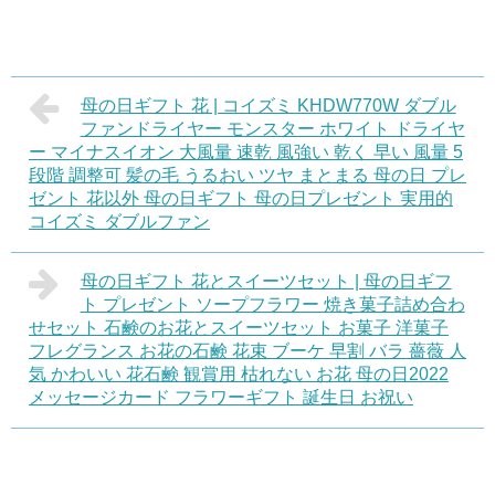
母の日ギフト 花 | コイズミ KHDW770W ダブル
ファンドライヤー モンスター ホワイト ドライヤ
ー マイナスイオン 大風量 速乾 風強い 乾く 早い 風量 5
段階 調整可 髪の毛 うるおい ツヤ まとまる 母の日 プレ
ゼント 花以外 母の日ギフト 母の日プレゼント 実用的
コイズミ ダブルファン
母の日ギフト 花とスイーツセット | 母の日ギフ
ト プレゼント ソープフラワー 焼き菓子詰め合わ
せセット 石鹸のお花とスイーツセット お菓子 洋菓子
フレグランス お花の石鹸 花束 ブーケ 早割 バラ 薔薇 人
気 かわいい 花石鹸 観賞用 枯れない お花 母の日2022
メッセージカード フラワーギフト 誕生日 お祝い