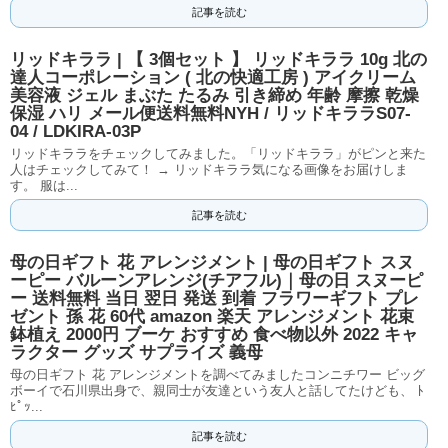
記事を読む
リッドキララ | 【 3個セット 】 リッドキララ 10g 北の
達人コーポレーション ( 北の快適工房 ) アイクリーム
美容液 ジェル まぶた たるみ 引き締め 年齢 摩擦 乾燥
保湿 ハリ メール便送料無料NYH / リッドキララS07-
04 / LDKIRA-03P
リッドキララをチェックしてみました。「リッドキララ」がピンと来た
人はチェックしてみて！ → リッドキララ気になる画像をお届けしま
す。 服は...
記事を読む
母の日ギフト 花 アレンジメント | 母の日ギフト スヌ
ーピー バルーンアレンジ(チアフル)｜母の日 スヌーピ
ー 送料無料 当日 翌日 発送 到着 フラワーギフト プレ
ゼント 孫 花 60代 amazon 楽天 アレンジメント 花束
鉢植え 2000円 ブーケ おすすめ 食べ物以外 2022 キャ
ラクター グッズ サプライズ 義母
母の日ギフト 花 アレンジメントを調べてみましたコンニチワー ビッグ
ボーイで石川県出身で、親同士が友達という友人と話してたけども、 ﾄ
ﾋﾟｯ...
記事を読む