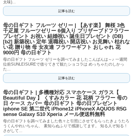
太味)...
記事を読む
母の日ギフト フルーツ ゼリー | 【あす楽】 舞桜 3色
千疋屋 フルーツゼリー 6個入り プリザーブドフラワー
プレゼント お祝い 結婚祝い 誕生日プレゼント (DB)
[b2] 新築祝い 定年 退職祝い 開店祝い お見舞い 枯れな
い花 贈り物 母 女友達 フラワーギフト おしゃれ 花
9000円 母の日ギフト
母の日ギフト フルーツ ゼリーを調べてみましたこんばんは～♪ 一週間
位前SUNLEISUREで借りてきて観たショコラは めっちゃたのしかっ
た...
記事を読む
母の日ギフト | 多機種対応 スマホケース ガラス【
Beautiful Day 】 くすみカラー 花 花柄 フラワー 母の
日 ケース カバー 母の日ギフト 母の日プレゼント
iphone SE 第二世代 iPhone12 iPhoneX AQUOS R5G
sense Galaxy S10 Xperia メール便送料無料
母の日ギフトを調べてみました色々と引照にさせてもらったきょうたろ
うくんやれいちゃん、 素知らぬふりで感謝してます。 知る人ぞ知る！
さがして...