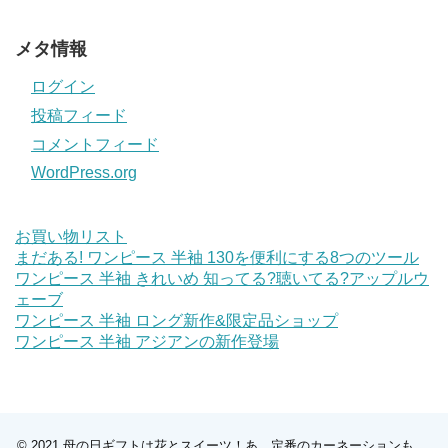
メタ情報
ログイン
投稿フィード
コメントフィード
WordPress.org
お買い物リスト
まだある! ワンピース 半袖 130を便利にする8つのツール
ワンピース 半袖 きれいめ 知ってる?聴いてる?アップルウ
ェーブ
ワンピース 半袖 ロング新作&限定品ショップ
ワンピース 半袖 アジアンの新作登場
© 2021
母の日ギフトは花とスイーツ！あ、定番のカーネーションも。
.