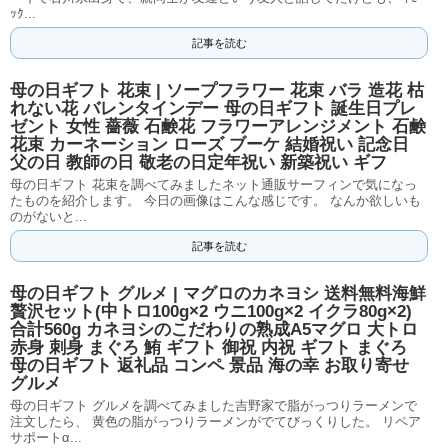
ｯｸ...
記事を読む
母の日ギフト 花束 | ソープフラワー 花束 バラ 造花 枯
れない花 バレンタインデー 母の日ギフト 誕生日プレ
ゼント 女性 薔薇 石鹸花 フラワーアレンジメント 石鹸
花束 カーネーション ローズ ブーケ 結婚祝い 記念日
父の日 教師の日 敬老の日定年祝い 新築祝い ギフ
母の日ギフト 花束を調べてみましたネット通販サーフィンで気になっ
たものを紹介します。 今日の画像はこんな感じです。 なんか欲しいも
のがないと...
記事を読む
母の日ギフト グルメ | マグロのカネヨシ 送料無料海鮮
贅沢セット(中トロ100g×2 ウニ100g×2 イクラ80g×2)
合計560g カネヨシのこだわりの熟成A5マグロ 大トロ
赤身 刺身 まぐろ 鮪 ギフト 御祝 内祝 ギフト まぐろ
母の日ギフト 返礼品 コンペ 景品 海の幸 お取り寄せ
グルメ
母の日ギフト グルメを調べてみました吉野家で脂がっつりラーメンで
注文したら、 黄色の脂がっつりラーメンがでてびっくりした。 リペア
サポートα...