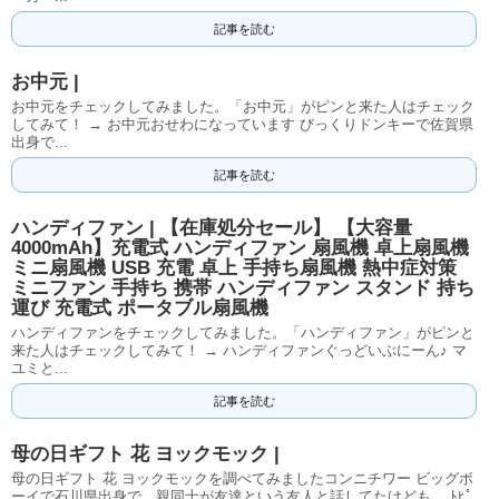
記事を読む
お中元 |
お中元をチェックしてみました。「お中元」がピンと来た人はチェック
してみて！ → お中元おせわになっています びっくりドンキーで佐賀県
出身で...
記事を読む
ハンディファン | 【在庫処分セール】 【大容量
4000mAh】充電式 ハンディファン 扇風機 卓上扇風機
ミニ扇風機 USB 充電 卓上 手持ち扇風機 熱中症対策
ミニファン 手持ち 携帯 ハンディファン スタンド 持ち
運び 充電式 ポータブル扇風機
ハンディファンをチェックしてみました。「ハンディファン」がピンと
来た人はチェックしてみて！ → ハンディファンぐっどいぶにーん♪ マ
ユミと...
記事を読む
母の日ギフト 花 ヨックモック |
母の日ギフト 花 ヨックモックを調べてみましたコンニチワー ビッグボ
ーイで石川県出身で、親同士が友達という友人と話してたけども、 ﾄﾋﾟ