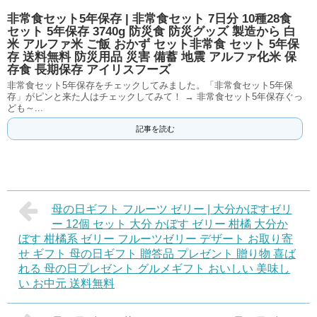
非常食セット5年保存 | 非常食セット 7日分 10種28食
セット 5年保存 3740g 防災食 防災グッズ 製造から 白
米 アルファ米 ご飯 おかず セット非常食 セット 5年保
存 送料無料 防災用品 災害 備蓄 地震 アルファ化米 保
存食 長期保存 アイリスフーズ
非常食セット5年保存をチェックしてみました。「非常食セット5年保
存」がピンと来た人はチェックしてみて！ → 非常食セット5年保存ぐっ
ども～...
記事を読む
母の日ギフト フルーツ ゼリー | 大分かぼすゼリ
ー 12個 セット 大分 かぼす ゼリー 柑橘 大分か
ぼす 柑橘系 ゼリー フルーツゼリー デザート お取り寄
せ ギフト 母の日ギフト 贈答品 プレゼント 贈り物 喜ば
れる 母の日プレゼント グルメギフト おいしい 美味し
い お中元 送料無料