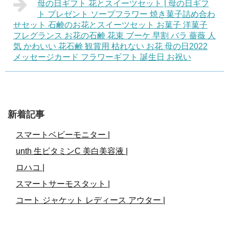
母の日ギフト 花とスイーツセット | 母の日ギフ
ト プレゼント ソープフラワー 焼き菓子詰め合わ
せセット 石鹸のお花とスイーツセット お菓子 洋菓子
フレグランス お花の石鹸 花束 ブーケ 早割 バラ 薔薇 人
気 かわいい 花石鹸 観賞用 枯れない お花 母の日2022
メッセージカード フラワーギフト 誕生日 お祝い
新着記事
スマートベビーモニター |
unth 生ビタミンC 美白美容液 |
ロハコ |
スマートサーモスタット |
コート ジャケット レディース アウター |