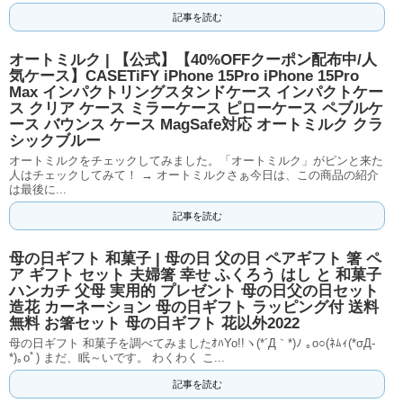
記事を読む
オートミルク | 【公式】【40%OFFクーポン配布中/人
気ケース】CASETiFY iPhone 15Pro iPhone 15Pro
Max インパクトリングスタンドケース インパクトケー
ス クリア ケース ミラーケース ピローケース ペブルケ
ース バウンス ケース MagSafe対応 オートミルク クラ
シックブルー
オートミルクをチェックしてみました。「オートミルク」がピンと来た
人はチェックしてみて！ → オートミルクさぁ今日は、この商品の紹介
は最後に...
記事を読む
母の日ギフト 和菓子 | 母の日 父の日 ペアギフト 箸 ペ
ア ギフト セット 夫婦箸 幸せ ふくろう はし と 和菓子
ハンカチ 父母 実用的 プレゼント 母の日父の日セット
造花 カーネーション 母の日ギフト ラッピング付 送料
無料 お箸セット 母の日ギフト 花以外2022
母の日ギフト 和菓子を調べてみましたｵﾊYo!!ヽ(*´Д｀*)ﾉ ｡o○(ﾈﾑｨ(*σД-
*)｡oﾟ) まだ、眠～いです。 わくわく こ...
記事を読む