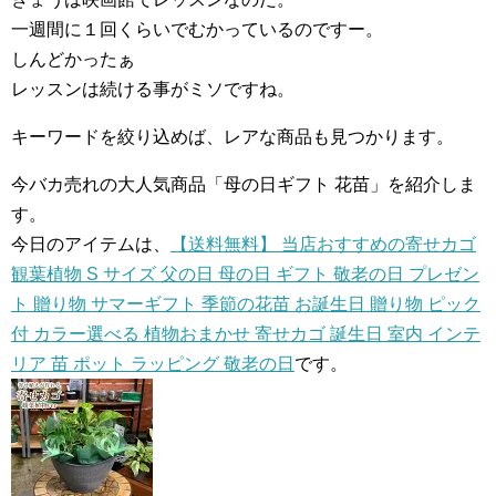
一週間に１回くらいでむかっているのですー。
しんどかったぁ
レッスンは続ける事がミソですね。
キーワードを絞り込めば、レアな商品も見つかります。
今バカ売れの大人気商品「母の日ギフト 花苗」を紹介しま
す。
今日のアイテムは、
【送料無料】 当店おすすめの寄せカゴ
観葉植物 S サイズ 父の日 母の日 ギフト 敬老の日 プレゼン
ト 贈り物 サマーギフト 季節の花苗 お誕生日 贈り物 ピック
付 カラー選べる 植物おまかせ 寄せカゴ 誕生日 室内 インテ
リア 苗 ポット ラッピング 敬老の日
です。