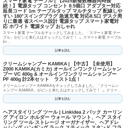
スマート家電 テーブル | 【2025新複数機器同時接
続！】電源タップ コンセント 8.5個口 アダプター対応
延長コード 1m テーブルタップ マルチタップ 配線しや
すい 180°スイングプラグ 急速充電 対応8.5口 デスク周
りに最適 省スペース設計 電源タップ スマート家電対
応 ホワイト 電源タップ おしゃれ
スマート家電 テーブルをチェックしてみました。「スマート家電 テー
ブル」がピンと来た人はチェックしてみて！ → スマート家電 テーブル
ｵﾊ...
記事を読む
クリームシャンプー KAMIKA | 【中古】【未使用】
Z000 KAMIKA(カミカ) オールインワンクリームシャン
プー VC 400g & オールインワンクリームシャンプー
PF 400g 計2本セット ラスト1点！
クリームシャンプー KAMIKAをチェックしてみました。「クリームシ
ャンプー KAMIKA」がピンと来た人はチェックしてみて！ → クリー...
記事を読む
ヘアスタイリング ツール | Linkidea 2 パック カーリン
グ アイロン ホルダー ウォール マウント、ヘア スタイ
リング ツール ストレージ オーガナイザー、ヘアドレ
ッシング ハンギング ラック スティック スタンド フラ