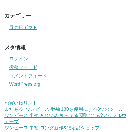
カテゴリー
母の日ギフト
メタ情報
ログイン
投稿フィード
コメントフィード
WordPress.org
お買い物リスト
まだある! ワンピース 半袖 130を便利にする8つのツール
ワンピース 半袖 きれいめ 知ってる?聴いてる?アップルウ
ェーブ
ワンピース 半袖 ロング新作&限定品ショップ