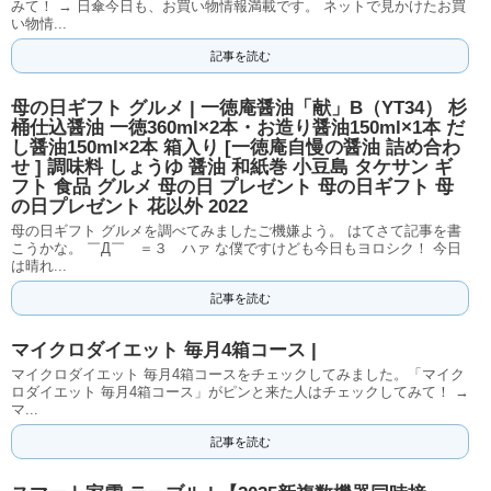
みて！ → 日傘今日も、お買い物情報満載です。 ネットで見かけたお買
い物情...
記事を読む
母の日ギフト グルメ | 一徳庵醤油「献」B（YT34） 杉
桶仕込醤油 一徳360ml×2本・お造り醤油150ml×1本 だ
し醤油150ml×2本 箱入り [一徳庵自慢の醤油 詰め合わ
せ ] 調味料 しょうゆ 醤油 和紙巻 小豆島 タケサン ギ
フト 食品 グルメ 母の日 プレゼント 母の日ギフト 母
の日プレゼント 花以外 2022
母の日ギフト グルメを調べてみましたご機嫌よう。 はてさて記事を書
こうかな。 ￣Д￣ ＝３ ハァ な僕ですけども今日もヨロシク！ 今日
は晴れ...
記事を読む
マイクロダイエット 毎月4箱コース |
マイクロダイエット 毎月4箱コースをチェックしてみました。「マイク
ロダイエット 毎月4箱コース」がピンと来た人はチェックしてみて！ →
マ...
記事を読む