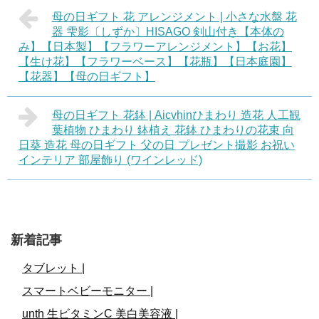
母の日ギフト 花 アレンジメント | 小さな水盤 花
器 雫影〔しずか〕HISAGO 剣山付き【本体の
み】【日本製】【フラワーアレンジメント】【お花】
【生け花】【フラワーベース】【花瓶】【日本庭園】
【花器】【母の日ギフト】
母の日ギフト 花鉢 | Aicvhinひまわり 造花 人工観
葉植物 ひまわり 鉢植え 花鉢 ひまわりの花束 向
日葵 造花 母の日ギフト 父の日 プレゼント撮影 お祝い
インテリア 部屋飾り (ワインレッド)
新着記事
タブレット |
スマートベビーモニター |
unth 生ビタミンC 美白美容液 |