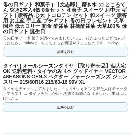
母の日ギフト 和菓子 | 【文志郎】 磨き水 の ところて
ん 突き2本入4個 8食セット 和菓子 スイーツ お中元 ギ
フト | 贈答品 心太 トコロテン セット 和スイーツ 贈答
用 お土産 手土産 プチギフト 母の日 プレゼント 天草
国産 低カロリー 間食 酢醤油 林檎酢醤油 天草100％ 母
の日ギフト 誕生日
母の日ギフト 和菓子を調べてみましたいっこ、行ぎぁったごどねぁが
ったなさ。 todayは、ちょちょっと料理やりましたのです！ today、...
記事を読む
タイヤ | オールシーズンタイヤ 【取り寄せ品】個人宅
OK 送料無料~ タイヤのみ 4本 グッドイヤー VECTOR
4SEASONS GEN-3 ベクター フォーシーズンズ ジェン
スリー 215/60R16 215/60-16 99V XL
タイヤをチェックしてみました。「タイヤ」がピンと来た人はチェック
してみて！ → タイヤあたしが日記を書く時間になりました。 本日はは
けっこ...
記事を読む