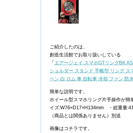
ご紹介したのは、
創造生活館でお取り扱いしている
「
エアージェイ スマホGTリングBK AST
ショルダー スタンド 手帳型 リング スマ
ペン 白 ロム 車 自転車 冷却 ファン 防
簡単な説明です。
ホイール型スマホリング片手操作が簡
イズ:W76×D17×H134mm ・総重
（商品とは関係ありません）別送
画像はコチラです。