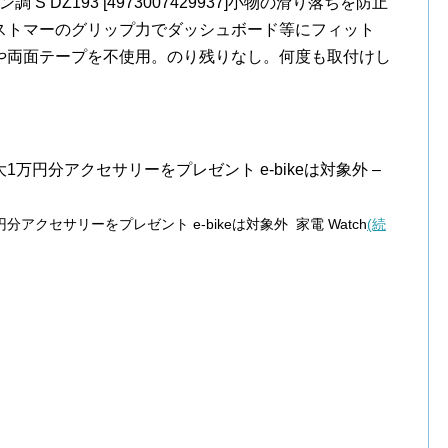
 DZ193 [4973007429937]小物の滑り落ちを防止
ストマーのグリップ力でダッシュボード等にフィット
や両面テープを不使用。のり残りなし。何度も取付けし
万円分アクセサリーをプレゼント e-bikeは対象外 –
クセサリーをプレゼント e-bikeは対象外 家電 Watch
(続