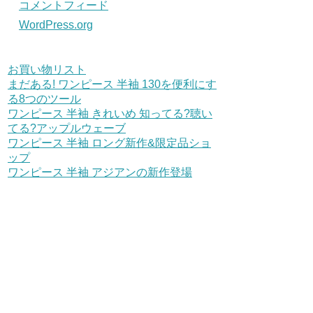
コメントフィード
WordPress.org
お買い物リスト
まだある! ワンピース 半袖 130を便利にす
る8つのツール
ワンピース 半袖 きれいめ 知ってる?聴い
てる?アップルウェーブ
ワンピース 半袖 ロング新作&限定品ショ
ップ
ワンピース 半袖 アジアンの新作登場