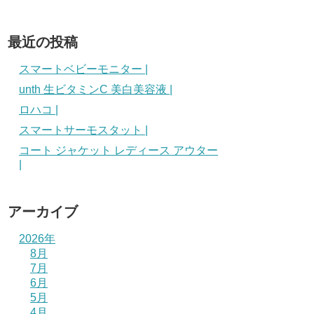
最近の投稿
スマートベビーモニター |
unth 生ビタミンC 美白美容液 |
ロハコ |
スマートサーモスタット |
コート ジャケット レディース アウター
|
アーカイブ
2026年
8月
7月
6月
5月
4月