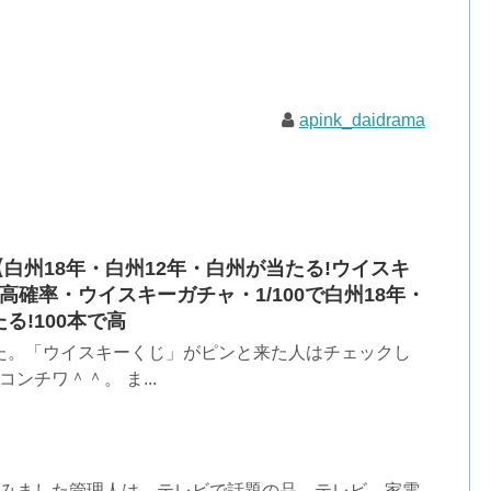
apink_daidrama
【白州18年・白州12年・白州が当たる!ウイスキ
高確率・ウイスキーガチャ・1/100で白州18年・
たる!100本で高
た。「ウイスキーくじ」がピンと来た人はチェックし
ンチワ＾＾。 ま...
てみました管理人は、テレビで話題の品、テレビ、家電