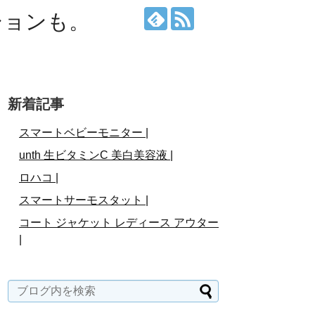
ションも。
新着記事
スマートベビーモニター |
unth 生ビタミンC 美白美容液 |
ロハコ |
スマートサーモスタット |
コート ジャケット レディース アウター
|