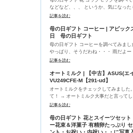
などなど、、、 というか、気になったも
記事を読む
母の日ギフト コーヒー | アピッ
日 母の日ギフト
母の日ギフト コーヒーを調べてみまし
やっぱり、そうだわね・・・ 雨だよー・・
記事を読む
オートミルク | 【中古】ASUS(エイ
VU249CFE-M【291-ud】
オートミルクをチェックしてみました
て！ → オートミルク大事だと言ってしま
記事を読む
母の日ギフト 花とスイーツセット 
ー花束＆洋菓子 有精卵たっぷり 
ント・お祝い・内祝い・・に写真入