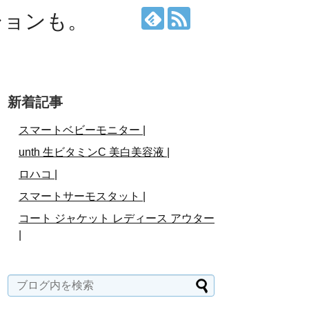
ションも。
新着記事
スマートベビーモニター |
unth 生ビタミンC 美白美容液 |
ロハコ |
スマートサーモスタット |
コート ジャケット レディース アウター
|