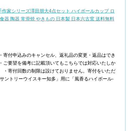
作家シリーズ澤田朋大4点セット ハイボールカップ ロ
器 陶器 常滑焼 やきもの 日本製 日本六古窯 送料無料
。
 ・寄付申込みのキャンセル、返礼品の変更・返品はでき
 ・ご要望を備考に記載頂いてもこちらでは対応いたしか
。 ・寄付回数の制限は設けておりません。寄付をいただ
「サントリーウイスキー知多」用に「風香るハイボール‐