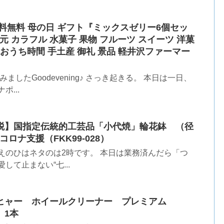
 送料無料 母の日 ギフト『ミックスゼリー6個セッ
 カラフル 水菓子 果物 フルーツ スイーツ 洋菓
E おうち時間 手土産 御礼 景品 軽井沢ファーマー
したGoodevening♪ さっき起きる。 本日は一日、
...
と納税】国指定伝統的工芸品「小代焼」輪花鉢 （径
ロナ支援（FKK99-028）
えのひはネタのは2時です。 本日は業務済んだら「つ
て止まない“七...
ケルヒャー ホイールクリーナー プレミアム
0 1本