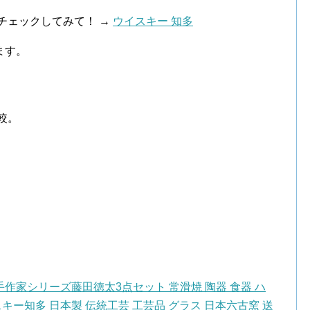
チェックしてみて！ →
ウイスキー 知多
ます。
較。
家シリーズ藤田徳太3点セット 常滑焼 陶器 食器 ハ
キー知多 日本製 伝統工芸 工芸品 グラス 日本六古窯 送