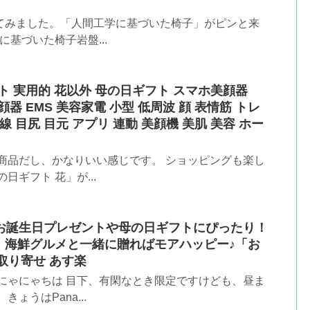
てみました。「人間工学に基づいた椅子」がピンと来
に基づいた椅子岩盤...
ント 実用的 花以外 母の日ギフト スマホ美顔器
美顔器 EMS 美容家電 小型 低周波 顔 表情筋 トレ
 目尻 目元 アプリ 連動 美顔機 美肌 美容 ホー
商品だし、かなりいい感じです。 ショッピングも楽し
ギフト 花」が...
へのお誕生日プレゼントや母の日ギフトにぴったり！
、海鮮グルメと一緒に贈ればモアハッピー♪「お
取り寄せ あす楽
にゃにゃちは 目下、有閑なとき限定ですけども、昼ま
ょうはPana...