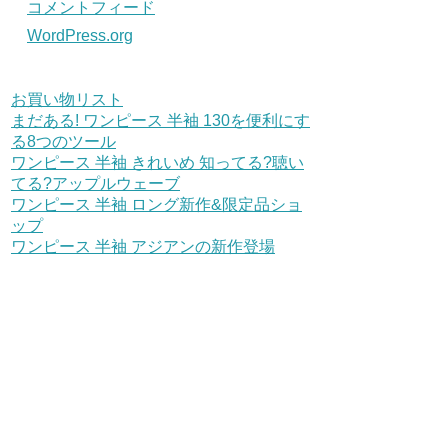
コメントフィード
WordPress.org
お買い物リスト
まだある! ワンピース 半袖 130を便利にす
る8つのツール
ワンピース 半袖 きれいめ 知ってる?聴い
てる?アップルウェーブ
ワンピース 半袖 ロング新作&限定品ショ
ップ
ワンピース 半袖 アジアンの新作登場