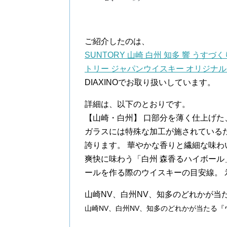
ご紹介したのは、
SUNTORY 山崎 白州 知多 響 うす
トリー ジャパンウイスキー オリジナ
DIAXINOでお取り扱いしています。
詳細は、以下のとおりです。
【山崎・白州】 口部分を薄く仕上げた
ガラスには特殊な加工が施されている
誇ります。 華やかな香りと繊細な味
爽快に味わう「白州 森香るハイボール
ールを作る際のウイスキーの目安線。 
山崎NV、白州NV、知多のどれかが当
山崎NV、白州NV、知多のどれかが当たる