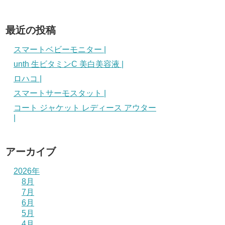
最近の投稿
スマートベビーモニター |
unth 生ビタミンC 美白美容液 |
ロハコ |
スマートサーモスタット |
コート ジャケット レディース アウター
|
アーカイブ
2026年
8月
7月
6月
5月
4月