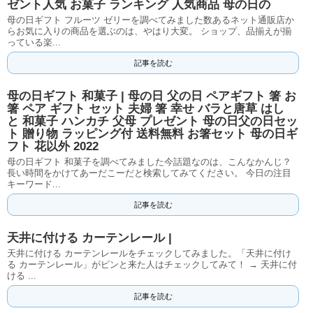
ゼント人気 お菓子 ランキング 人気商品 母の日の
母の日ギフト フルーツ ゼリーを調べてみました数あるネット通販店か
らお気に入りの商品を選ぶのは、やはり大変。 ショップ、品揃えが揃
っている楽...
記事を読む
母の日ギフト 和菓子 | 母の日 父の日 ペアギフト 箸 お
箸 ペア ギフト セット 夫婦 箸 幸せ バラと唐草 はし
と 和菓子 ハンカチ 父母 プレゼント 母の日父の日セッ
ト 贈り物 ラッピング付 送料無料 お箸セット 母の日ギ
フト 花以外 2022
母の日ギフト 和菓子を調べてみました今話題なのは、こんなかんじ？
長い時間をかけてあーだこーだと検索してみてください。 今日の注目
キーワード...
記事を読む
天井に付ける カーテンレール |
天井に付ける カーテンレールをチェックしてみました。「天井に付け
る カーテンレール」がピンと来た人はチェックしてみて！ → 天井に付
ける ...
記事を読む