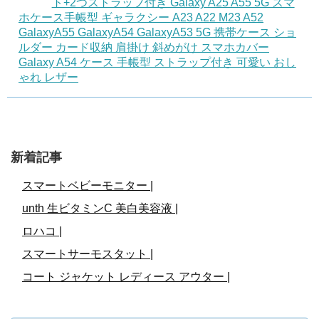
ト+2つストラップ付き Galaxy A25 A55 5G スマ
ホケース手帳型 ギャラクシー A23 A22 M23 A52
GalaxyA55 GalaxyA54 GalaxyA53 5G 携帯ケース ショ
ルダー カード収納 肩掛け 斜めがけ スマホカバー
Galaxy A54 ケース 手帳型 ストラップ付き 可愛い おし
ゃれ レザー
新着記事
スマートベビーモニター |
unth 生ビタミンC 美白美容液 |
ロハコ |
スマートサーモスタット |
コート ジャケット レディース アウター |