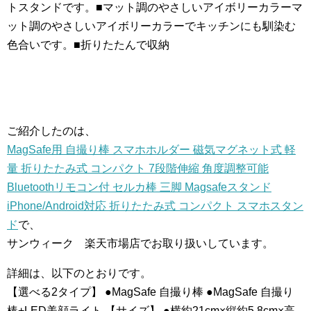
トスタンドです。■マット調のやさしいアイボリーカラーマ
ット調のやさしいアイボリーカラーでキッチンにも馴染む
色合いです。■折りたたんで収納
ご紹介したのは、
MagSafe用 自撮り棒 スマホホルダー 磁気マグネット式 軽
量 折りたたみ式 コンパクト 7段階伸縮 角度調整可能
Bluetoothリモコン付 セルカ棒 三脚 Magsafeスタンド
iPhone/Android対応 折りたたみ式 コンパクト スマホスタン
ド
で、
サンウィーク 楽天市場店でお取り扱いしています。
詳細は、以下のとおりです。
【選べる2タイプ】 ●MagSafe 自撮り棒 ●MagSafe 自撮り
棒+LED美顔ライト 【サイズ】 ●横約21cm×縦約5.8cm×高