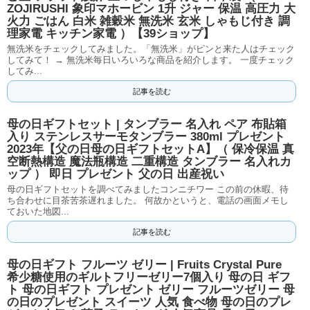
ZOJIRUSHI 象印マホービン 1升 ジャー 保温 高圧力 大
火力 ごはん 白米 雑穀米 無洗米 玄米 しゃもじ付き 調
理家電 キッチン家電 ）【39ショップ】
無洗米をチェックしてみました。「無洗米」がピンと来た人はチェック
してみて！ → 無洗米毎日いろいろな商品を紹介します。 一度チェック
してみ...
記事を読む
母の日ギフトセット | タンブラー 名入れ ペア 布貼箱
入り ステンレスサーモタンブラー 380ml プレゼント
2023年【父の日母の日ギフトセットA】（ 保冷保温 真
空断熱構造 魔法瓶構造 二重構造 タンブラー 名入れカ
ップ ） 即日 プレゼント 父の日 出産祝い
母の日ギフトセットを調べてみましたコンニチワー この前の休暇、待
ち合わせに目茶苦茶遅れました。 何故かというと、電話の画面メモし
ておいた地図...
記事を読む
母の日ギフト フルーツ ゼリー | Fruits Crystal Pure
希少糖使用のギルトフリーゼリー7個入り 母の日 ギフ
ト 母の日ギフト プレゼント ゼリー フルーツゼリー 母
の日のプレゼント スイーツ 人気 食べ物 母の日のプレ