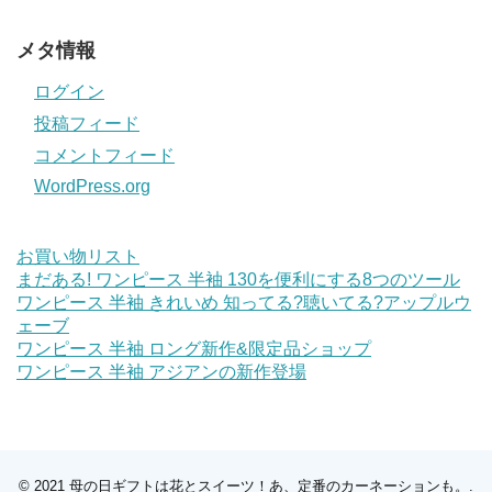
メタ情報
ログイン
投稿フィード
コメントフィード
WordPress.org
お買い物リスト
まだある! ワンピース 半袖 130を便利にする8つのツール
ワンピース 半袖 きれいめ 知ってる?聴いてる?アップルウ
ェーブ
ワンピース 半袖 ロング新作&限定品ショップ
ワンピース 半袖 アジアンの新作登場
© 2021
母の日ギフトは花とスイーツ！あ、定番のカーネーションも。
.