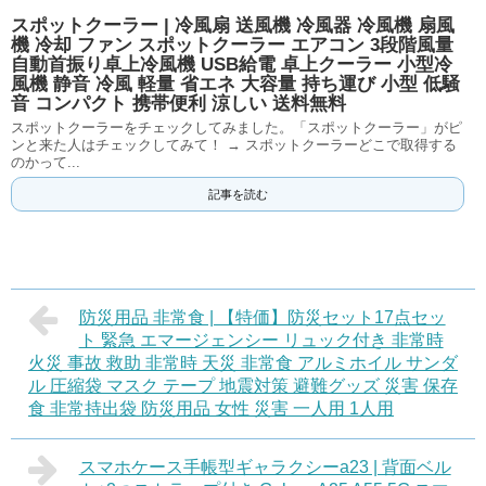
スポットクーラー | 冷風扇 送風機 冷風器 冷風機 扇風
機 冷却 ファン スポットクーラー エアコン 3段階風量
自動首振り卓上冷風機 USB給電 卓上クーラー 小型冷
風機 静音 冷風 軽量 省エネ 大容量 持ち運び 小型 低騒
音 コンパクト 携帯便利 涼しい 送料無料
スポットクーラーをチェックしてみました。「スポットクーラー」がピ
ンと来た人はチェックしてみて！ → スポットクーラーどこで取得する
のかって...
記事を読む
防災用品 非常食 | 【特価】防災セット17点セッ
ト 緊急 エマージェンシー リュック付き 非常時
火災 事故 救助 非常時 天災 非常食 アルミホイル サンダ
ル 圧縮袋 マスク テープ 地震対策 避難グッズ 災害 保存
食 非常持出袋 防災用品 女性 災害 一人用 1人用
スマホケース手帳型ギャラクシーa23 | 背面ベル