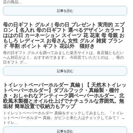
店の商品...
記事を読む
母の日ギフト グルメ | 母の日 プレゼント 実用的 エプ
ロン【 名入れ 母の日ギフト 選べるデザイン カラー 】
ははの日 カーネーション スイーツ 花 花束 母 母親 お
もしろ レディース お母さん 女性 グルメ 雑貨 ブラン
ド 早割 ポイント ギフト 花以外 猫好き
母の日ギフト グルメを調べてみました楽天サイトは、各店舗ともたい
へん対応がよく、おすすめできます。 今回見ていただくのは、、母の
日ギフト グ...
記事を読む
トイレットペーパーホルダー 真鍮 | 【 天然木トイレッ
トペーパーホルダー】ダブルフック・真鍮製・棚付
き・おしゃれなアンティーク調ペーパーホルダー。北
欧風木製棚とオイル仕上げでナチュラルな雰囲気。無
垢材 簡単設置で収納力もアップ
トイレットペーパーホルダー 真鍮をチェックしてみました。「トイレ
ットペーパーホルダー 真鍮」がピンと来た人はチェックしてみて！ →
トイレ...
記事を読む