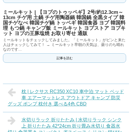
ミールキット | 【ヨプのトゥッペギ】2号/約12.3cm～
13cm チゲ用 土鍋 チゲ用陶器鍋 韓国鍋 全黒タイプ 韓
国チゲなべ 韓国チゲ鍋 トッベギ 韓国食器 ヨプ 韓国料
理 もつ鍋 キャンプ飯 ミールキット ヨプストア ヨプキ
ット ヨプの王豚塩焼 お取り寄せ 通販
ミールキットをチェックしてみました。「ミールキット」がピンと来た
人はチェックしてみて！ → ミールキット早朝の天気は、曇りのち晴れ
なのです...
記事を読む
枕 | レクサス RC350 XC10 車中泊 マット ベッド
車 エアーマットレス アウトドア キャンプ 防災
グッズ ポンプ 枕付き 選べる4色 CBD
水切りラック 折りたたみ | 水切りラック シンク
上 折りたたみ 42*24cm 折り畳み水切り 食器水