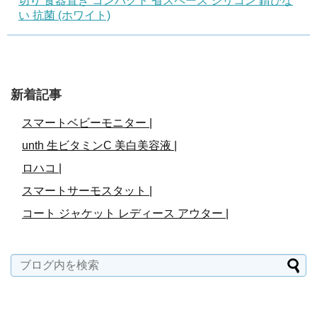
切り 食器置き コンパクト 省スペース シリコン 錆びな
い 抗菌 (ホワイト)
新着記事
スマートベビーモニター |
unth 生ビタミンC 美白美容液 |
ロハコ |
スマートサーモスタット |
コート ジャケット レディース アウター |