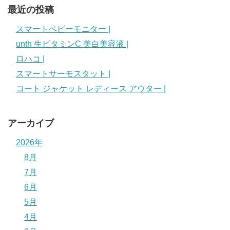
最近の投稿
スマートベビーモニター |
unth 生ビタミンC 美白美容液 |
ロハコ |
スマートサーモスタット |
コート ジャケット レディース アウター |
アーカイブ
2026年
8月
7月
6月
5月
4月