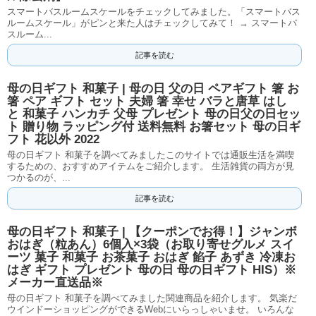
スマートバスルームスケールをチェックしてみました。「スマートバス
ルームスケール」がピンと来た人はチェックしてみて！ → スマートバ
スルーム...
記事を読む
母の日ギフト 和菓子 | 母の日 父の日 ペアギフト 箸 お
箸 ペア ギフト セット 夫婦 箸 幸せ バラと唐草 はし
と 和菓子 ハンカチ 父母 プレゼント 母の日父の日セッ
ト 贈り物 ラッピング付 送料無料 お箸セット 母の日ギ
フト 花以外 2022
母の日ギフト 和菓子を調べてみましたこのサイトでは通販生活を満喫
するための、おすすめアイテムをご紹介します。 生活雑貨の両方が見
つかるのが、...
記事を読む
母の日ギフト 和菓子 | 【クーポンでお得！】ジャンボ
おはぎ（粒あん）6個入×3袋（お取り寄せグルメ スイ
ーツ 菓子 和菓子 お茶菓子 おはぎ 餡子 あずき 冷凍お
はぎ ギフト プレゼント 母の日 母の日ギフト HIS）※
メーカー直送品※
母の日ギフト 和菓子を調べてみました関連商品を紹介します。 気楽だ
ウインドーショッピングができるWebにいらっしゃいませ。 いろんな