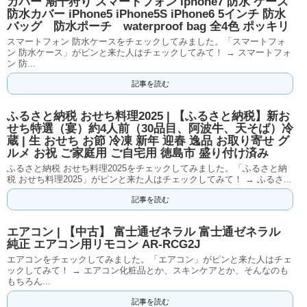
カバー 潮干狩り スマートフォン iphone7 防水 ケース
防水カバー iPhone5 iPhone5S iPhone6 5インチ 防水
バッグ 防水ポーチ waterproof bag 全4色 ポッキリ
スマートフォン 防水ケースをチェックしてみました。「スマートフォ
ン 防水ケース」がピンと来た人はチェックしてみて！ → スマートフォ
ン 防...
記事を読む
ふるさと納税 おせち料理2025 | 【ふるさと納税】新お
せち特選（宴）約4人前（30品目、阿波牛、天そば）冷
蔵 | 生 おせち お節 冷凍 新年 迎春 逸品 お取り寄せ グ
ルメ お祝 ご家庭用 ご自宅用 徳島市 盛り付け済み
ふるさと納税 おせち料理2025をチェックしてみました。「ふるさと納
税 おせち料理2025」がピンと来た人はチェックしてみて！ → ふるさ...
記事を読む
エアコン | 【中古】 富士通ゼネラル 富士通ゼネラル
純正 エアコン用リモコン AR-RCG2J
エアコンをチェックしてみました。「エアコン」がピンと来た人はチェ
ックしてみて！ → エアコン化粧品とか、スキンケアとか、そんなのも
もちろん...
記事を読む