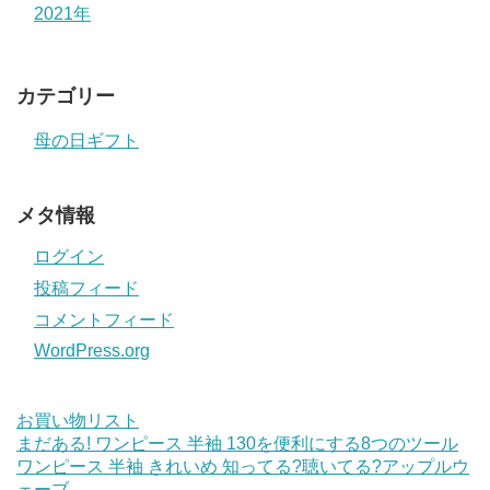
2021年
カテゴリー
母の日ギフト
メタ情報
ログイン
投稿フィード
コメントフィード
WordPress.org
お買い物リスト
まだある! ワンピース 半袖 130を便利にする8つのツール
ワンピース 半袖 きれいめ 知ってる?聴いてる?アップルウ
ェーブ