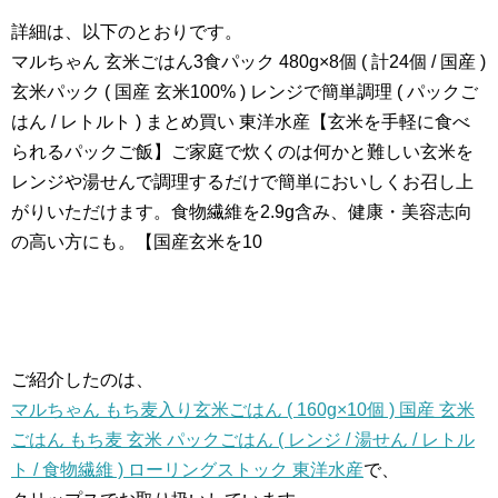
詳細は、以下のとおりです。
マルちゃん 玄米ごはん3食パック 480g×8個 ( 計24個 / 国産 )
玄米パック ( 国産 玄米100% ) レンジで簡単調理 ( パックご
はん / レトルト ) まとめ買い 東洋水産【玄米を手軽に食べ
られるパックご飯】ご家庭で炊くのは何かと難しい玄米を
レンジや湯せんで調理するだけで簡単においしくお召し上
がりいただけます。食物繊維を2.9g含み、健康・美容志向
の高い方にも。【国産玄米を10
ご紹介したのは、
マルちゃん もち麦入り玄米ごはん ( 160g×10個 ) 国産 玄米
ごはん もち麦 玄米 パックごはん ( レンジ / 湯せん / レトル
ト / 食物繊維 ) ローリングストック 東洋水産
で、