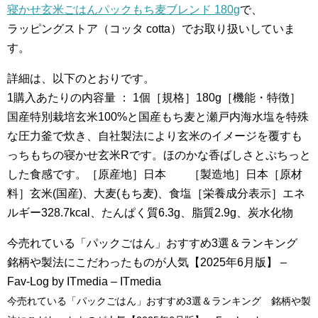
寝かせ玄米ごはんパックもち麦ブレンド 180g
で、
ラッピングストア（コッタ cotta）でお取り扱いしていま
す。
詳細は、以下のとおりです。
1購入あたりの内容量 ： 1個［規格］180g［機能・特徴］
国産特別栽培玄米100%と国産もち麦と瀬戸内海水塩を特殊
な圧力釜で炊き、自社製法により玄米のイメージを覆すも
っちもちの寝かせ玄米Rです。ほのかな香ばしさとぷちっと
した食感です。［原産地］日本 ［製造地］日本［原材
料］玄米(国産)、大麦(もち麦)、食塩［栄養成分表示］エネ
ルギー328.7kcal、たんぱく質6.3g、脂質2.9g、炭水化物
今売れている「パックごはん」おすすめ3選＆ランキング
銘柄や製法にこだわったものが人気【2025年6月版】 –
Fav-Log by ITmedia – ITmedia
今売れている「パックごはん」おすすめ3選＆ランキング 銘柄や製