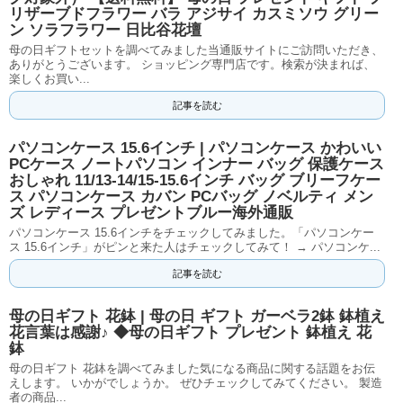
リザーブドフラワー バラ アジサイ カスミソウ グリー
ン ソラフラワー 日比谷花壇
母の日ギフトセットを調べてみました当通販サイトにご訪問いただき、
ありがとうございます。 ショッピング専門店です。検索が決まれば、
楽しくお買い...
記事を読む
パソコンケース 15.6インチ | パソコンケース かわいい
PCケース ノートパソコン インナー バッグ 保護ケース
おしゃれ 11/13-14/15-15.6インチ バッグ ブリーフケー
ス パソコンケース カバン PCバッグ ノベルティ メン
ズ レディース プレゼントブルー海外通販
パソコンケース 15.6インチをチェックしてみました。「パソコンケー
ス 15.6インチ」がピンと来た人はチェックしてみて！ → パソコンケ...
記事を読む
母の日ギフト 花鉢 | 母の日 ギフト ガーベラ2鉢 鉢植え
花言葉は感謝♪ ◆母の日ギフト プレゼント 鉢植え 花
鉢
母の日ギフト 花鉢を調べてみました気になる商品に関する話題をお伝
えします。 いかがでしょうか。 ぜひチェックしてみてください。 製造
者の商品...