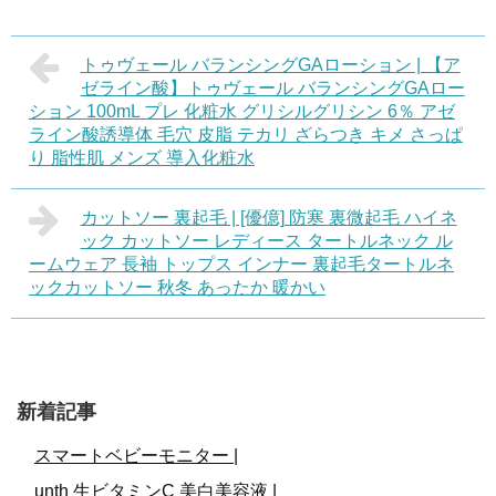
トゥヴェール バランシングGAローション | 【ア
ゼライン酸】トゥヴェール バランシングGAロー
ション 100mL プレ 化粧水 グリシルグリシン 6％ アゼ
ライン酸誘導体 毛穴 皮脂 テカリ ざらつき キメ さっぱ
り 脂性肌 メンズ 導入化粧水
カットソー 裏起毛 | [優億] 防寒 裏微起毛 ハイネ
ック カットソー レディース タートルネック ル
ームウェア 長袖 トップス インナー 裏起毛タートルネ
ックカットソー 秋冬 あったか 暖かい
新着記事
スマートベビーモニター |
unth 生ビタミンC 美白美容液 |