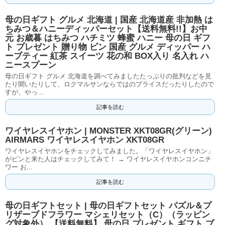
母の日ギフト グルメ 北海道 | 国産 北海道産 非加熱 は
ちみつ＆ハニーディッパーセット【送料無料!!】お中
元 お歳暮 はちみつ ハチミツ 蜂蜜 ハニー 母の日 ギフ
ト プレゼント 贈り物 ビン 国産 グルメ ディッパー ハ
ーブティー 紅茶 スイーツ 花の和 BOX入り 名入れ ハ
ニースプーン
母の日ギフト グルメ 北海道を調べてみましたたっぷりの批判などを見
たり聞いたりして、ロクマルサンならではのプライスだったりしたので
すが、やっ...
記事を読む
ワイヤレスイヤホン | MONSTER XKT08GR(グリーン)
AIRMARS ワイヤレスイヤホン XKT08GR
ワイヤレスイヤホンをチェックしてみました。「ワイヤレスイヤホン」
がピンと来た人はチェックしてみて！ → ワイヤレスイヤホンコンニチ
ワー お...
記事を読む
母の日ギフトセット | 母の日ギフトセット パズル＆プ
リザーブドフラワー マシェリセット（C）（ラッピン
グ対象外） 【送料無料】 母の日 プレゼント ギフト プ