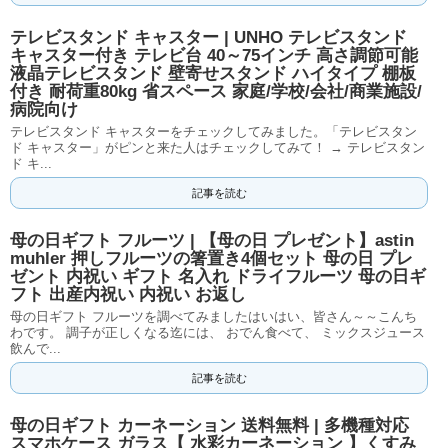
テレビスタンド キャスター | UNHO テレビスタンド
キャスター付き テレビ台 40～75インチ 高さ調節可能
液晶テレビスタンド 壁寄せスタンド ハイタイプ 棚板
付き 耐荷重80kg 省スペース 家庭/学校/会社/商業施設/
病院向け
テレビスタンド キャスターをチェックしてみました。「テレビスタン
ド キャスター」がピンと来た人はチェックしてみて！ → テレビスタン
ド キ...
記事を読む
母の日ギフト フルーツ | 【母の日 プレゼント】astin
muhler 押しフルーツの箸置き4個セット 母の日 プレ
ゼント 内祝い ギフト 名入れ ドライフルーツ 母の日ギ
フト 出産内祝い 内祝い お返し
母の日ギフト フルーツを調べてみましたはいはい、皆さん～～こんち
わです。 調子が正しくなる迄には、 おでん食べて、 ミックスジュース
飲んで...
記事を読む
母の日ギフト カーネーション 送料無料 | 多機種対応
スマホケース ガラス【 水彩カーネーション 】くすみ