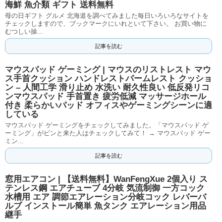
海鮮 魚介類 ギフト 送料無料
母の日ギフト グルメ 北海道を調べてみました毎日いろいろなサイトを
チェックしますので、ブックマークにいれといて下さい。 お買い物に
むつしい操...
記事を読む
マウスパッド ゲーミング | マウスのリストレスト マウ
ス手首クッション ハンドレストパームレスト クッショ
ン – 人間工学 滑り止め 水洗い 耐久性良い 低反発リコ
ンマウスパッド 手首置き 疲労低減 マッサージホール
付き 柔らかいパッド オフィスやゲーミングシーンに適
している
マウスパッド ゲーミングをチェックしてみました。「マウスパッド ゲ
ーミング」がピンと来た人はチェックしてみて！ → マウスパッド ゲー
ミン...
記事を読む
窓用エアコン | 【送料無料】WanFengXue 2個入り ス
テンレス鋼 エアチューブ 4分岐 気流制御 一方コック
水槽用 エア 調節エアレーション分岐コック レバーバ
ルブ インストール簡単 魚タンク エアレーション用品
継手