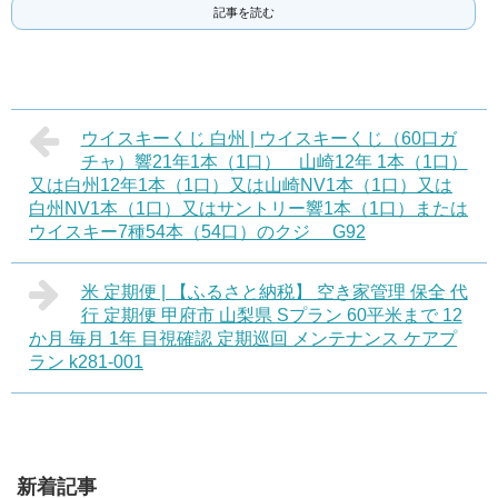
記事を読む
ウイスキーくじ 白州 | ウイスキーくじ（60口ガ
チャ）響21年1本（1口） 山崎12年 1本（1口）
又は白州12年1本（1口）又は山崎NV1本（1口）又は
白州NV1本（1口）又はサントリー響1本（1口）または
ウイスキー7種54本（54口）のクジ G92
米 定期便 | 【ふるさと納税】 空き家管理 保全 代
行 定期便 甲府市 山梨県 Sプラン 60平米まで 12
か月 毎月 1年 目視確認 定期巡回 メンテナンス ケアプ
ラン k281-001
新着記事