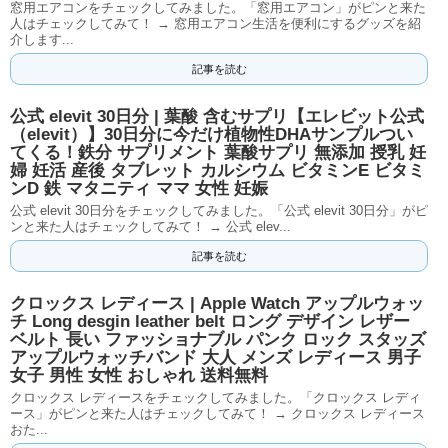
窓用エアコンをチェックしてみました。「窓用エアコン」がピンと来た
人はチェックしてみて！ → 窓用エアコン生活を便利にするグッズを紹
介します...
記事を読む
公式 elevit 30日分 | 葉酸 含むサプリ【エレビット公式
（elevit）】30日分に今だけ植物性DHAサンプルつい
てくる！鉄分 サプリメント 葉酸サプリ 無添加 授乳 妊
婦 妊活 産後 タブレット カルシウム ビタミンE ビタミ
ンD 鉄 マタニティ ママ 女性 妊娠
公式 elevit 30日分をチェックしてみました。「公式 elevit 30日分」がピ
ンと来た人はチェックしてみて！ → 公式 elev...
記事を読む
クロックス レディース | Apple Watch アップルウォッ
チ Long desgin leather belt ロング デザイン レザー
ベルト 長い ファッショナブル パンク ロック スタッズ
アップルウォッチバンド 大人 メンズ レディース 男子
女子 男性 女性 おしゃれ 送料無料
クロックス レディースをチェックしてみました。「クロックス レディ
ース」がピンと来た人はチェックしてみて！ → クロックス レディース
おた...