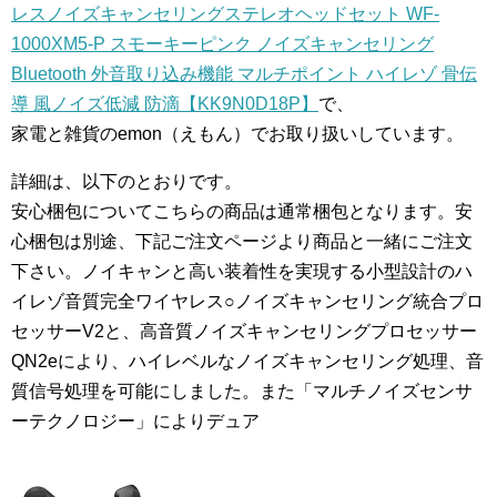
レスノイズキャンセリングステレオヘッドセット WF-
1000XM5-P スモーキーピンク ノイズキャンセリング
Bluetooth 外音取り込み機能 マルチポイント ハイレゾ 骨伝
導 風ノイズ低減 防滴【KK9N0D18P】
で、
家電と雑貨のemon（えもん）でお取り扱いしています。
詳細は、以下のとおりです。
安心梱包についてこちらの商品は通常梱包となります。安
心梱包は別途、下記ご注文ページより商品と一緒にご注文
下さい。ノイキャンと高い装着性を実現する小型設計のハ
イレゾ音質完全ワイヤレス○ノイズキャンセリング統合プロ
セッサーV2と、高音質ノイズキャンセリングプロセッサー
QN2eにより、ハイレベルなノイズキャンセリング処理、音
質信号処理を可能にしました。また「マルチノイズセンサ
ーテクノロジー」によりデュア