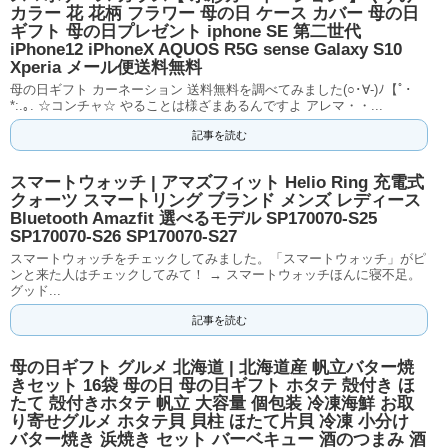
カラー 花 花柄 フラワー 母の日 ケース カバー 母の日
ギフト 母の日プレゼント iphone SE 第二世代
iPhone12 iPhoneX AQUOS R5G sense Galaxy S10
Xperia メール便送料無料
母の日ギフト カーネーション 送料無料を調べてみました(○･∀-)ﾉ【ﾟ･
*:.｡. ☆コンチャ☆ やることは様ざまあるんですよ アレマ・・...
記事を読む
スマートウォッチ | アマズフィット Helio Ring 充電式
クォーツ スマートリング ブランド メンズ レディース
Bluetooth Amazfit 選べるモデル SP170070-S25
SP170070-S26 SP170070-S27
スマートウォッチをチェックしてみました。「スマートウォッチ」がピ
ンと来た人はチェックしてみて！ → スマートウォッチほんに寝不足。
グッド...
記事を読む
母の日ギフト グルメ 北海道 | 北海道産 帆立バター焼
きセット 16袋 母の日 母の日ギフト ホタテ 殻付き ほ
たて 殻付きホタテ 帆立 大容量 個包装 冷凍海鮮 お取
り寄せグルメ ホタテ貝 貝柱 ほたて片貝 冷凍 小分け
バター焼き 浜焼き セット バーベキュー 酒のつまみ 酒