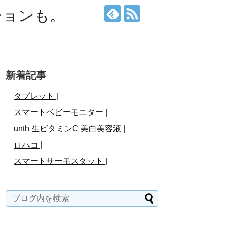
ションも。
新着記事
タブレット |
スマートベビーモニター |
unth 生ビタミンC 美白美容液 |
ロハコ |
スマートサーモスタット |