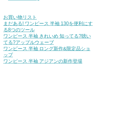
お買い物リスト
まだある! ワンピース 半袖 130を便利にす
る8つのツール
ワンピース 半袖 きれいめ 知ってる?聴い
てる?アップルウェーブ
ワンピース 半袖 ロング新作&限定品ショ
ップ
ワンピース 半袖 アジアンの新作登場