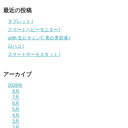
最近の投稿
タブレット |
スマートベビーモニター |
unth 生ビタミンC 美白美容液 |
ロハコ |
スマートサーモスタット |
アーカイブ
2026年
8月
7月
6月
5月
4月
3月
2月