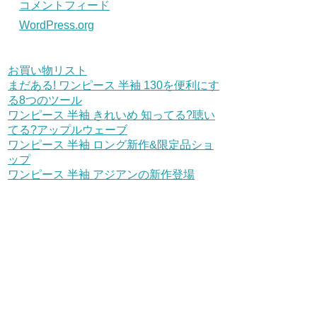
コメントフィード
WordPress.org
お買い物リスト
まだある! ワンピース 半袖 130を便利にす
る8つのツール
ワンピース 半袖 きれいめ 知ってる?聴い
てる?アップルウェーブ
ワンピース 半袖 ロング新作&限定品ショ
ップ
ワンピース 半袖 アジアンの新作登場