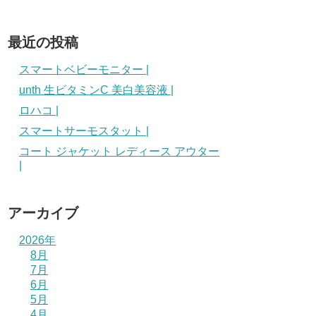
最近の投稿
スマートベビーモニター |
unth 生ビタミンC 美白美容液 |
ロハコ |
スマートサーモスタット |
コート ジャケット レディース アウター
|
アーカイブ
2026年
8月
7月
6月
5月
4月