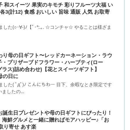
子 和スイーツ 果実のキモチ 彩りフルーツ大福 い
(計12) 食感 おいしい 旨味 通販 人気 お取寄
(○･∀-)ﾉ【ﾟ･*:.｡. ☆コンチャ☆ やることは様ざま
こだわり母の日ギフト〜レッドカーネーション・ラウ
子・プリザーブドフラワー・ハーブティ(ロー
ラス)詰め合わせ)【花とスイーツギフト】
・母の日に
た( ﾟдﾟ)ﾉ こんにちわー 目下、余暇なとき限定です
したの...
へのお誕生日プレゼントや母の日ギフトにぴったり！
、海鮮グルメと一緒に贈ればモアハッピー♪「お
取り寄せ あす楽