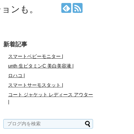
ションも。
新着記事
スマートベビーモニター |
unth 生ビタミンC 美白美容液 |
ロハコ |
スマートサーモスタット |
コート ジャケット レディース アウター
|