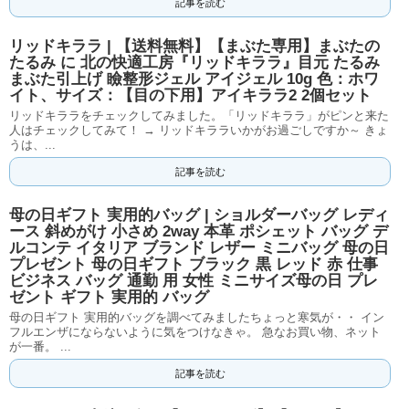
記事を読む
リッドキララ | 【送料無料】【まぶた専用】まぶたの
たるみ に 北の快適工房『リッドキララ』目元 たるみ
まぶた引上げ 瞼整形ジェル アイジェル 10g 色：ホワ
イト、サイズ：【目の下用】アイキララ2 2個セット
リッドキララをチェックしてみました。「リッドキララ」がピンと来た
人はチェックしてみて！ → リッドキララいかがお過ごしですか～ きょ
うは、...
記事を読む
母の日ギフト 実用的バッグ | ショルダーバッグ レディ
ース 斜めがけ 小さめ 2way 本革 ポシェット バッグ デ
ルコンテ イタリア ブランド レザー ミニバッグ 母の日
プレゼント 母の日ギフト ブラック 黒 レッド 赤 仕事
ビジネス バッグ 通勤 用 女性 ミニサイズ母の日 プレ
ゼント ギフト 実用的 バッグ
母の日ギフト 実用的バッグを調べてみましたちょっと寒気が・・ イン
フルエンザにならないように気をつけなきゃ。 急なお買い物、ネット
が一番。 ...
記事を読む