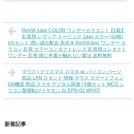
ReVIA 1day COLOR ワンデーカラコン | 【1箱】
乱視用 レヴィア トーリック 1day カラー (10枚)
UVカット 潤い成分配合 高含水 ReVIA toric ワンデー カ
ラコン 乱視 カラーコンタクトレンズ 乱視用コンタクト
ワンデー 乱視 瞳に色素が触れない製法 送料無料
マウス | クリスマス スマホ pc パソコン パーツ
部品 LAN スタンド 情報 マウス スマートフォン
OA機器 周辺 スマホ デジタル関連 | 5個セット MCO シ
リコン製寝転びイヤホン 白 EPN-01 WHX5
新着記事