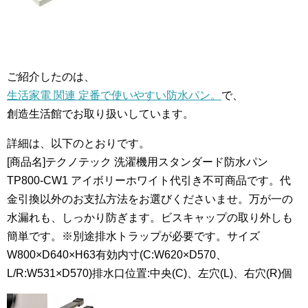
ご紹介したのは、
生活家電 関連 定番で使いやすい防水パン。
で、
創造生活館でお取り扱いしています。
詳細は、以下のとおりです。
[商品名]テクノテック 洗濯機用スタンダード防水パン
TP800-CW1 アイボリーホワイト代引き不可商品です。代
金引換以外のお支払方法をお選びくださいませ。万が一の
水漏れも、しっかり防ぎます。ビスキャップの取り外しも
簡単です。※別途排水トラップが必要です。サイズ
W800×D640×H63有効内寸(C:W620×D570、
L/R:W531×D570)排水口位置:中央(C)、左穴(L)、右穴(R)個