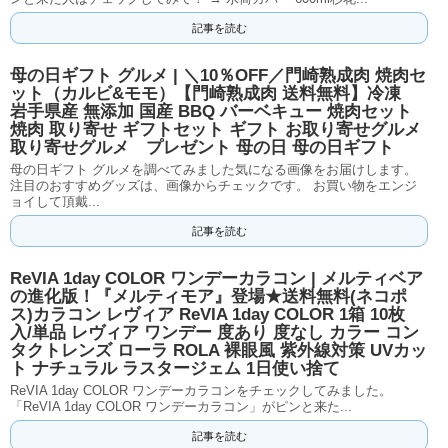
記事を読む
母の日ギフト グルメ | ＼10％OFF／門崎熟成肉 焼肉セ
ット（カルビ&モモ）【門崎熟成肉 送料無料】冷凍
岩手県産 無添加 国産 BBQ バーベキュー 焼肉セット
焼肉 取り寄せ ギフトセット ギフト お取り寄せグルメ
取り寄せグルメ プレゼント 母の日 母の日ギフト
母の日ギフト グルメを調べてみました気になる画像をお届けします。
注目のおすすめグッズは、画像からチェックです。 お買い物をエンジ
ョイして頂戴...
記事を読む
ReVIA 1day COLOR ワンデーカラコン | メルティベア
の進化版！『メルティモア』登場★送料無料(ネコポ
ス)カラコン レヴィア ReVIA 1day COLOR 1箱 10枚
入/単品 レヴィア ワンデー 度あり 度なし カラー コン
タクトレンズ ローラ ROLA 裸眼風 紫外線対策 UVカッ
ト ナチュラル ラスタージェム 1日使い捨て
ReVIA 1day COLOR ワンデーカラコンをチェックしてみました。
「ReVIA 1day COLOR ワンデーカラコン」がピンと来た...
記事を読む