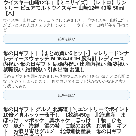
ウイスキー山崎12年 | 【ミニサイズ】【レトロ】サン
トリー ピュアモルトウイスキー 山崎12年 43度 50ml
【A】
ウイスキー山崎12年をチェックしてみました。「ウイスキー山崎12年」
がピンと来た人はチェックしてみて！ → ウイスキー山崎12年今日のは
ど...
記事を読む
母の日ギフト | 【まとめ買い5セット】マレリードンナ
レディースウォッチ MDNA-001H 腕時計 レディース
内祝い 母の日ギフト 結婚内祝い 出産内祝い 新築祝い
就職祝い 結婚祝い 引き出物 お返し
母の日ギフトを調べてみました現在ウェストのくびれがほんとに心配に
なってきてしまったので、 何か良いダイエット法がないかなぁと考え
て捜してみた...
記事を読む
母の日ギフト グルメ 北海道 | ＼エントリーでポイント
10倍／真ホッケ一夜干し 1枚約450g 北海道産 ま
ぼっけ マボッケ 真ホッケ ほっけ 干物 ひも
の 魚介 海鮮 酒の肴 ご飯のお供 お歳暮 ギフ
ト お取り寄せグルメ 北海道物産展 母の日ギフ