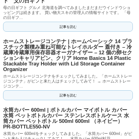
ト 父の日ギフト
母の日ギフト グルメ 北海道を調べてみましたまだまだウインドウショ
ッピングは続きます。 買い物大スキの管理人の情報サイトです。 「母
の日ギフ...
記事を読む
ホームストレージコンテナ | ホームベーシック 14 プラ
スチック製積み重ね可能なトレイホルダー 蓋付き – 冷
蔵庫冷蔵庫用保存容器オーガナイザー – 12 個の卵セク
ションキャリアビン、クリア Home Basics 14 Plastic
Stackable Tray Holder with Lid Storage Container
Organizer
ホームストレージコンテナをチェックしてみました。「ホームストレー
ジコンテナ」がピンと来た人はチェックしてみて！ → ホームストレー
ジコンテ...
記事を読む
水筒カバー 600ml | ボトルカバー マイボトル カバー
水筒 ペットボトルカバー ステンレスボトルケース 水
筒カバー ペットボトル 500ml 600ml （ネイビー）
PR-BOTTLE550-NV
水筒カバー 600mlをチェックしてみました。「水筒カバー 600ml」がピ
ンと来た人はチェックしてみて！ → 水筒カバー 600ml杉花...