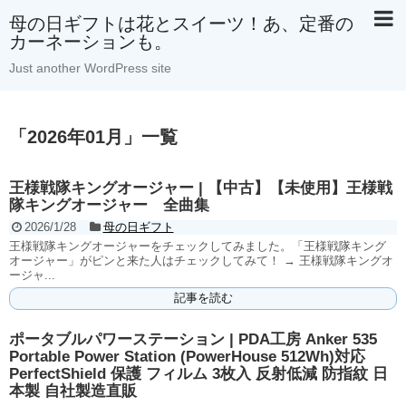
母の日ギフトは花とスイーツ！あ、定番の
カーネーションも。
Just another WordPress site
「
2026年01月
」
一覧
王様戦隊キングオージャー | 【中古】【未使用】王様戦
隊キングオージャー 全曲集
2026/1/28
母の日ギフト
王様戦隊キングオージャーをチェックしてみました。「王様戦隊キング
オージャー」がピンと来た人はチェックしてみて！ → 王様戦隊キングオ
ージャ...
記事を読む
ポータブルパワーステーション | PDA工房 Anker 535
Portable Power Station (PowerHouse 512Wh)対応
PerfectShield 保護 フィルム 3枚入 反射低減 防指紋 日
本製 自社製造直販