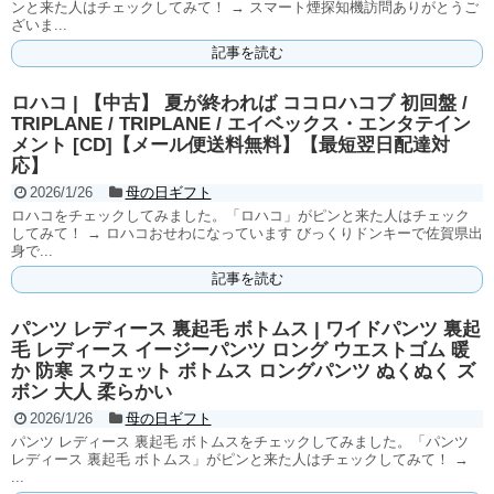
ンと来た人はチェックしてみて！ → スマート煙探知機訪問ありがとうご
ざいま...
記事を読む
ロハコ | 【中古】 夏が終われば ココロハコブ 初回盤 /
TRIPLANE / TRIPLANE / エイベックス・エンタテイン
メント [CD]【メール便送料無料】【最短翌日配達対
応】
2026/1/26
母の日ギフト
ロハコをチェックしてみました。「ロハコ」がピンと来た人はチェック
してみて！ → ロハコおせわになっています びっくりドンキーで佐賀県出
身で...
記事を読む
パンツ レディース 裏起毛 ボトムス | ワイドパンツ 裏起
毛 レディース イージーパンツ ロング ウエストゴム 暖
か 防寒 スウェット ボトムス ロングパンツ ぬくぬく ズ
ボン 大人 柔らかい
2026/1/26
母の日ギフト
パンツ レディース 裏起毛 ボトムスをチェックしてみました。「パンツ
レディース 裏起毛 ボトムス」がピンと来た人はチェックしてみて！ →
...